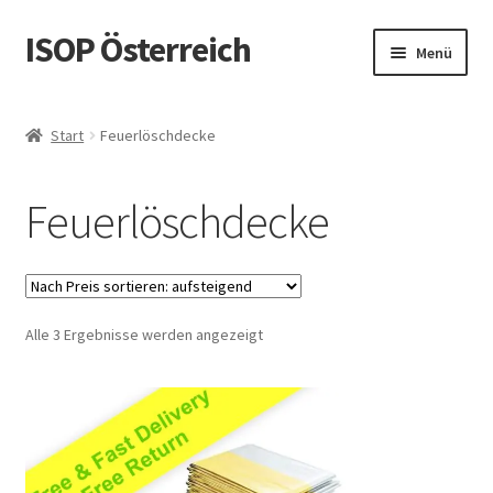
ISOP Österreich
Zur
Zum
Menü
Navigation
Inhalt
springen
springen
Brandschutz
Start
Feuerlöschdecke
Sport & Outdoor
Feuerlöschdecke
Rettungs- und Überlebenssets
Großhandelsangebot
Nach
Alle 3 Ergebnisse werden angezeigt
Blog
Preis
sortiert:
Videos
aufsteigend
Kontaktiere uns