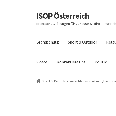
ISOP Österreich
Zur
Zum
Navigation
Inhalt
Brandschutzlösungen für Zuhause & Büro | Feuerlei
springen
springen
Brandschutz
Sport & Outdoor
Rettu
Videos
Kontaktiere uns
Politik
Start
Produkte verschlagwortet mit „Löschd