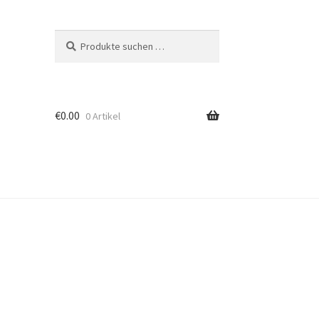
Suchen
Suchen
nach:
€
0.00
0 Artikel