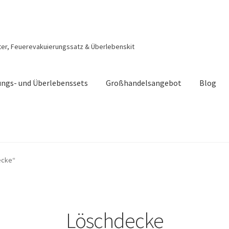
ter, Feuerevakuierungssatz & Überlebenskit
ngs- und Überlebenssets
Großhandelsangebot
Blog
ecke“
Löschdecke