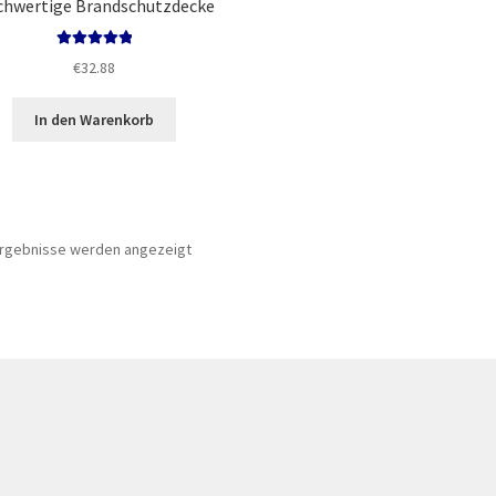
hwertige Brandschutzdecke
Bewertet mit
€
32.88
5.00
von 5
In den Warenkorb
Nach
 Ergebnisse werden angezeigt
Preis
sortiert:
aufsteigend