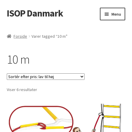
ISOP Danmark
Spring
Spring
Menu
til
til
navigation
indhold
Brandsikkerhed
Forside
Varer tagged “10 m”
Sport & Outdoor
10 m
Rednings- og overlevelsessæt
Engros
Sorteret
Viser 6 resultater
Artikler
efter
pris:
Videos
lav
til
Kontakt Os
høj