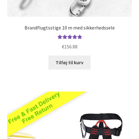
Brandflugtsstige 10 m med sikkerhedssele
Vurderet
€
156.88
5.00
ud af 5
Tilføj til kurv