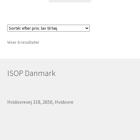
Sorteret
Viser 6 resultater
efter
pris:
lav
til
ISOP Danmark
høj
Hvidovrevej 318, 2650, Hvidovre