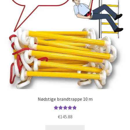
Politik
Nødstige brandtrappe 10 m
Vurderet
€
145.88
5.00
ud af 5