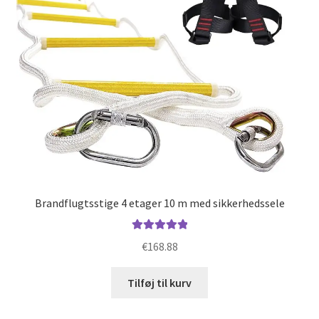
Brandflugtsstige 4 etager 10 m med sikkerhedssele
Vurderet
€
168.88
5.00
ud af 5
Tilføj til kurv