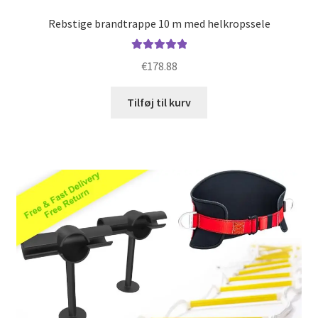
Rebstige brandtrappe 10 m med helkropssele
Vurderet
€
178.88
5.00
ud af 5
Tilføj til kurv