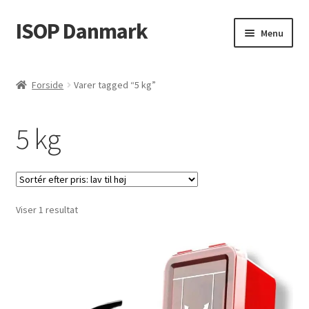
ISOP Danmark
Spring
Spring
Menu
til
til
navigation
indhold
Brandsikkerhed
Forside
Varer tagged “5 kg”
Sport & Outdoor
5 kg
Rednings- og overlevelsessæt
Engros
Viser 1 resultat
Artikler
Videos
Kontakt Os