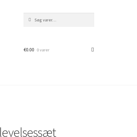
Søg
Søg
efter:
€
0.00
0 varer
levelsessæt