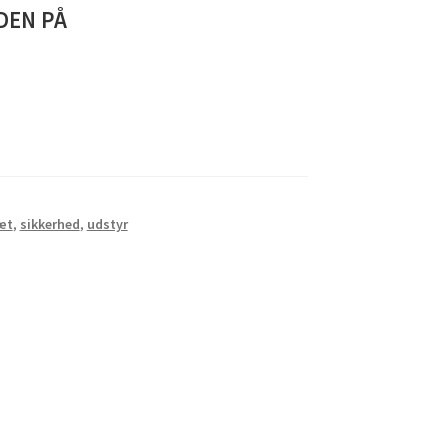
DEN PÅ
æt
,
sikkerhed
,
udstyr