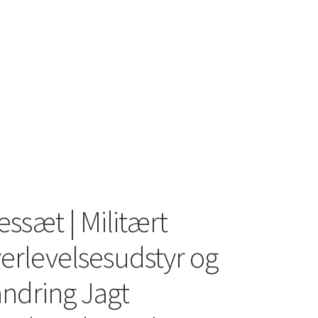
ssæt | Militært
erlevelsesudstyr og
andring Jagt