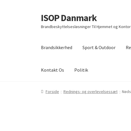
ISOP Danmark
Spring
Spring
til
til
Brandbeskyttelsesløsninger Til Hjemmet og Kontore
navigation
indhold
Brandsikkerhed
Sport & Outdoor
Re
Kontakt Os
Politik
Forside
Rednings- og overlevelsessæt
Nøds