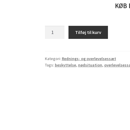
KØB 
Nødsituation
Tilføj til kurv
Overlevelsessæt
antal
Kategori:
Rednings- og overlevelsessæt
Tags:
beskyttelse
,
nødsituation
,
overlevelsess