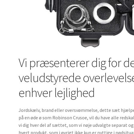
Vi præsenterer dig for d
veludstyrede overlevelse
enhver lejlighed
Jordskælv, brand eller oversvømmelse, dette sæt hjælper
på en øde ø som Robinson Crusoe, vil du have alle redska
vi dig hver del af sættet, som vi nøje udvalgte separat o
hvert produkt, som i øvrigt ikke kun er nyttige i nødsit