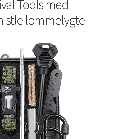
ival Tools med
stle lommelygte