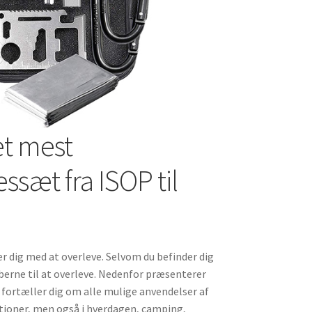
et mest
ssæt fra ISOP til
 dig med at overleve. Selvom du befinder dig
berne til at overleve. Nedenfor præsenterer
g fortæller dig om alle mulige anvendelser af
uationer, men også i hverdagen, camping,