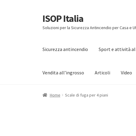
ISOP Italia
Vai
Vai
alla
al
Soluzioni per la Sicurezza Antincendio per Casa e Uf
navigazione
contenuto
Sicurezza antincendio
Sport e attività a
Vendita all’ingrosso
Articoli
Video
Home
Scale di fuga per 4 piani