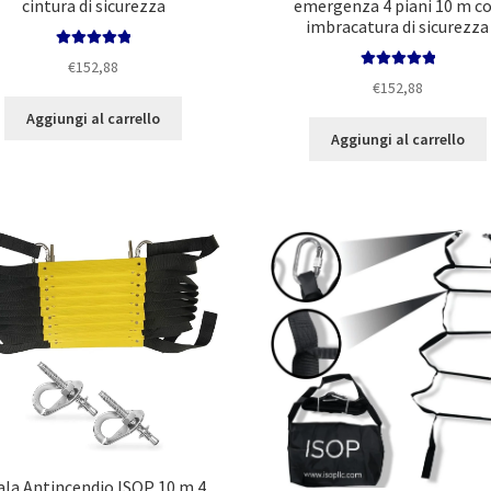
cintura di sicurezza
emergenza 4 piani 10 m c
imbracatura di sicurezza
Valutato
5.00
€
152,88
su 5
Valutato
5.00
€
152,88
su 5
Aggiungi al carrello
Aggiungi al carrello
ala Antincendio ISOP 10 m 4