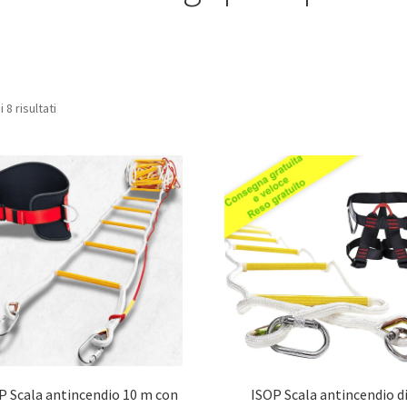
Prezzo:
 8 risultati
dal
più
economico
P Scala antincendio 10 m con
ISOP Scala antincendio d