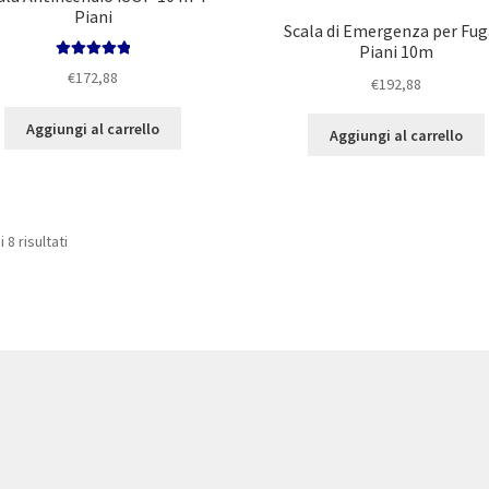
Piani
Scala di Emergenza per Fug
Piani 10m
Valutato
5.00
€
172,88
€
192,88
su 5
Aggiungi al carrello
Aggiungi al carrello
Prezzo:
 8 risultati
dal
più
economico