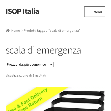
ISOP Italia
Vai
Vai
Menu
alla
al
navigazione
contenuto
Sicurezza antincendio
Home
Prodotti taggati “scala di emergenza”
Sport e attività all’aperto
scala di emergenza
Set di salvataggio e sopravvivenza
Vendita all’ingrosso
Prezzo:
Visualizzazione di 2 risultati
Articoli
dal
più
Video
economico
Contattaci