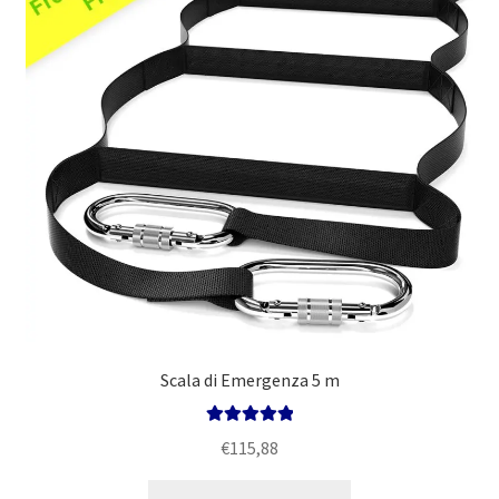
Politica
Scala di Emergenza 5 m
Valutato
5.00
€
115,88
su 5