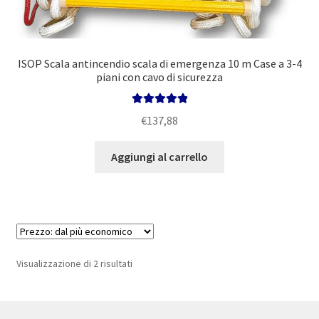
ISOP Scala antincendio scala di emergenza 10 m Case a 3-4
piani con cavo di sicurezza
Valutato
5.00
€
137,88
su 5
Aggiungi al carrello
Prezzo:
Visualizzazione di 2 risultati
dal
più
economico