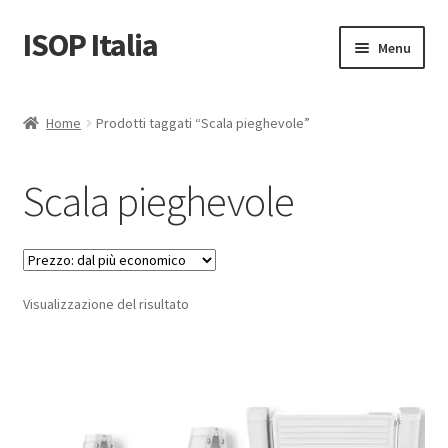
ISOP Italia
Vai
Vai
Menu
alla
al
navigazione
contenuto
Sicurezza antincendio
Home
Prodotti taggati “Scala pieghevole”
Sport e attività all’aperto
Scala pieghevole
Set di salvataggio e sopravvivenza
Vendita all’ingrosso
Visualizzazione del risultato
Articoli
Video
Contattaci