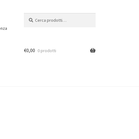
Cerca:
Cerca
enza
€
0,00
0 prodotti