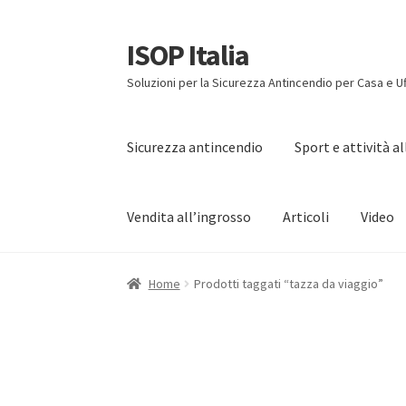
ISOP Italia
Vai
Vai
alla
al
Soluzioni per la Sicurezza Antincendio per Casa e Uf
navigazione
contenuto
Sicurezza antincendio
Sport e attività a
Vendita all’ingrosso
Articoli
Video
Home
Prodotti taggati “tazza da viaggio”