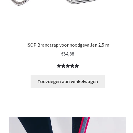
ISOP Brandtrap voor noodgevallen 2,5 m
€
54,88
Gewaardeerd
4
5.00
op 5
Toevoegen aan winkelwagen
gebaseerd
op
klantbeoorde
lingen