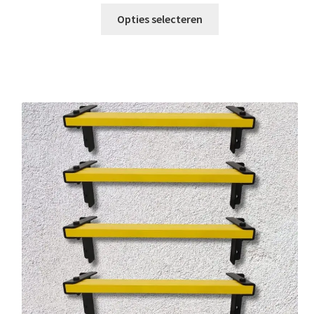
€82,88
tot
Opties selecteren
€242,88