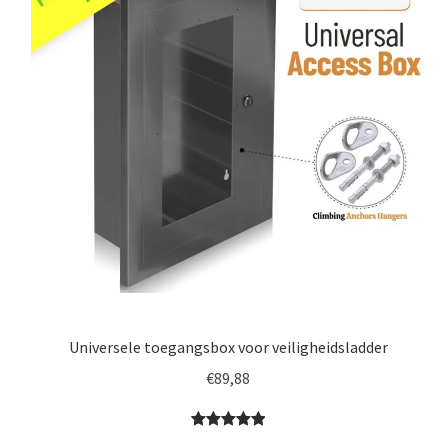
Universele toegangsbox voor veiligheidsladder
€
89,88
Gewaardeerd
1