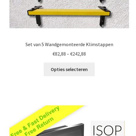
Set van 5 Wandgemonteerde Klimstappen
Prijsklasse:
€
82,88
–
€
242,88
€82,88
tot
Opties selecteren
€242,88