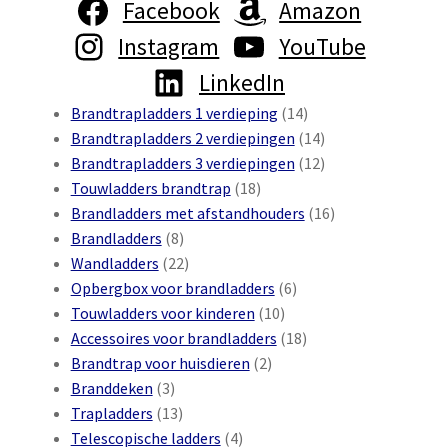
Facebook
Amazon
Beleid
Instagram
YouTube
LinkedIn
14
Brandtrapladders 1 verdieping
14
producten
14
Brandtrapladders 2 verdiepingen
14
producten
12
Brandtrapladders 3 verdiepingen
12
18
producten
Touwladders brandtrap
18
producten
16
Brandladders met afstandhouders
16
8
producten
Brandladders
8
producten
22
Wandladders
22
producten
6
Opbergbox voor brandladders
6
10
producten
Touwladders voor kinderen
10
producten
18
Accessoires voor brandladders
18
2
producten
Brandtrap voor huisdieren
2
3
producten
Branddeken
3
producten
13
Trapladders
13
producten
4
Telescopische ladders
4