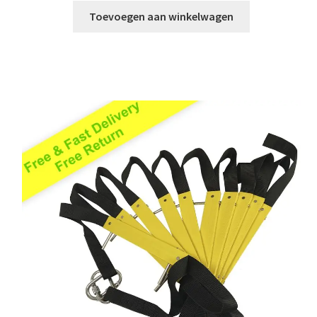
5.00
op 5
Toevoegen aan winkelwagen
gebaseerd
op
klantbeoorde
ling