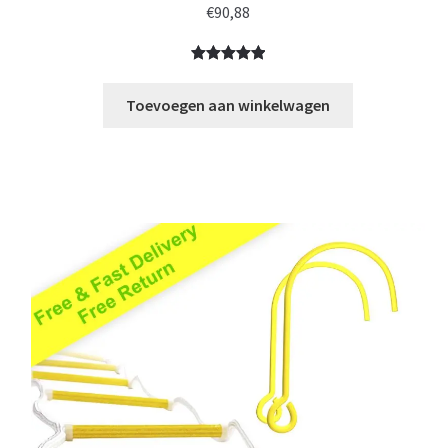
€
90,88
Gewaardeerd
1
5.00
op 5
Toevoegen aan winkelwagen
gebaseerd
op
klantbeoorde
ling