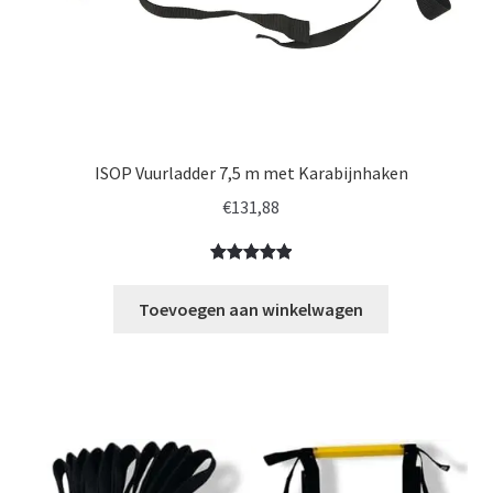
ISOP Vuurladder 7,5 m met Karabijnhaken
€
131,88
Gewaardeerd
1
5.00
op 5
Toevoegen aan winkelwagen
gebaseerd
op
klantbeoorde
ling