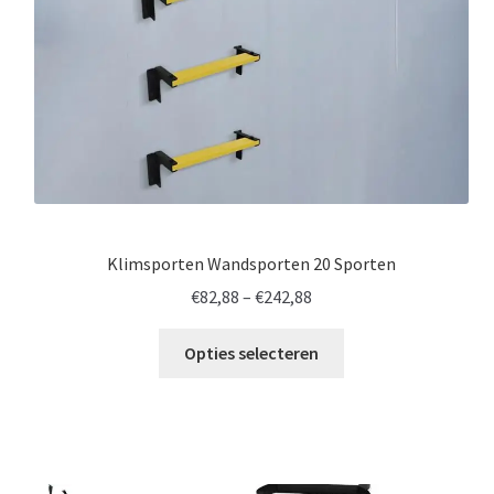
Klimsporten Wandsporten 20 Sporten
Prijsklasse:
€
82,88
–
€
242,88
€82,88
tot
Opties selecteren
€242,88