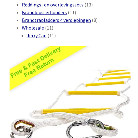
producten
13
Reddings- en overlevingssets
13
11
producten
Brandblusserhouders
11
producten
8
Brandtrapladders 4 verdiepingen
8
11
producten
Wholesale
11
producten
11
Jerry Can
11
producten