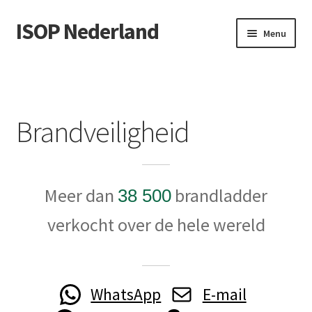
ISOP Nederland
Ga
Ga
Menu
door
naar
naar
de
Brandveiligheid
navigatie
inhoud
Sport en buiten
Brandveiligheid
Reddings- en overlevingssets
Groothandel
Meer dan
brandladder
38 500
Blog
verkocht over de hele wereld
Videos
Neem contact op
WhatsApp
E-mail