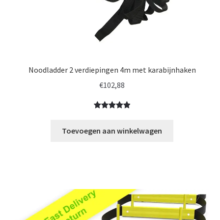
Noodladder 2 verdiepingen 4m met karabijnhaken
€
102,88
Gewaardeerd
1
5.00
op 5
Toevoegen aan winkelwagen
gebaseerd
op
klantbeoorde
ling