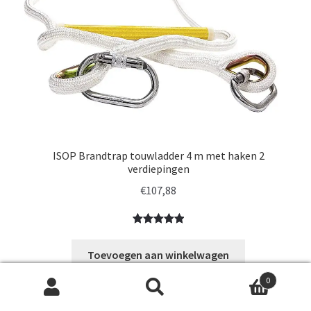
ISOP Brandtrap touwladder 4 m met haken 2
verdiepingen
€
107,88
Gewaardeerd
5
5.00
op 5
Toevoegen aan winkelwagen
gebaseerd
op
0
klantbeoorde
Zoeken
Zoeken
lingen