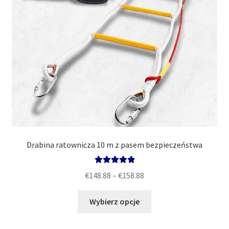
Drabina ratownicza 10 m z pasem bezpieczeństwa
Oceniono
Zakres
€
148.88
–
€
158.88
5.00
na 5
cen:
Ten
od
Wybierz opcje
produkt
€148.88
ma
do