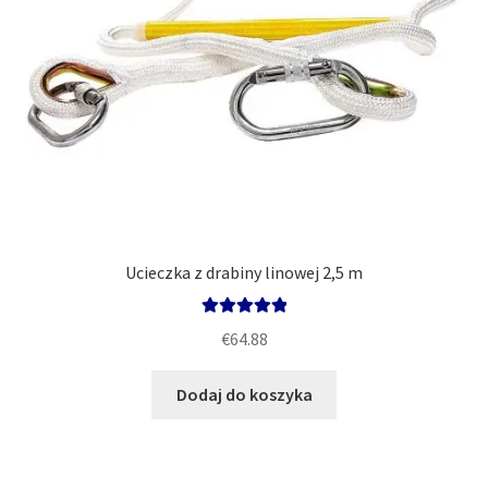
Ucieczka z drabiny linowej 2,5 m
Oceniono
€
64.88
5.00
na 5
Dodaj do koszyka