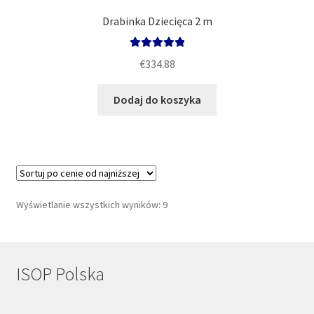
Drabinka Dziecięca 2 m
Oceniono
€
334.88
5.00
na 5
Dodaj do koszyka
Posortowane
Wyświetlanie wszystkich wyników: 9
według
ceny:
od
niskiej
ISOP Polska
do
wysokiej