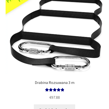
Drabina Rozsuwana 3 m
Oceniono
€
97.88
5.00
na 5