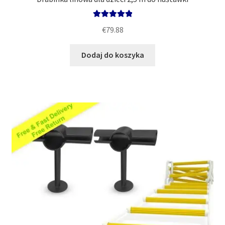
Oceniono
€
79.88
5.00
na 5
Dodaj do koszyka