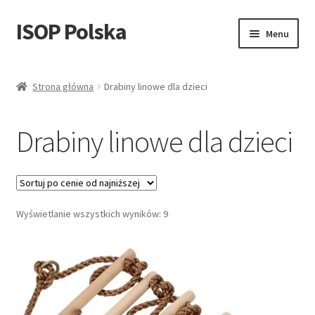
ISOP Polska
Przejdź
Przejdź
Menu
do
do
nawigacji
treści
Bezpieczeństwo przeciwpożarowe
Strona główna
Drabiny linowe dla dzieci
Sport & Outdoor
Drabiny linowe dla dzieci
Zestawy ratunkowe i survivalowe
Sprzedaż hurtowa
Posortowane
Wyświetlanie wszystkich wyników: 9
Blog
według
ceny:
Filmy
od
niskiej
Skontaktuj się z nami
do
wysokiej