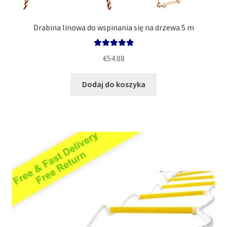
Drabina linowa do wspinania się na drzewa 5 m
Oceniono
€
54.88
5.00
na 5
Dodaj do koszyka