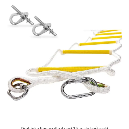
Drabinka linowa dla dzieci 2,5 m do huśtawki