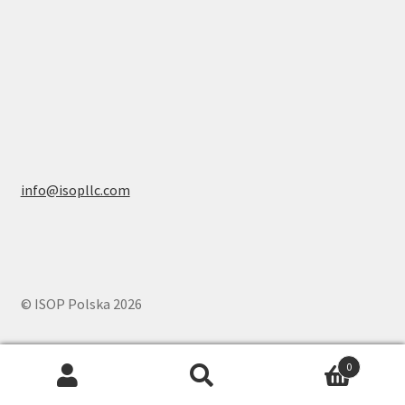
info@isopllc.com
© ISOP Polska 2026
0
Szukaj:
Szukaj