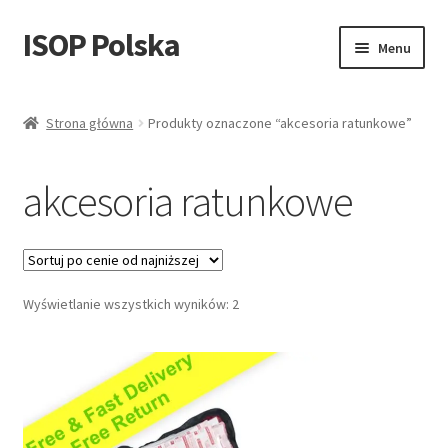
ISOP Polska
Przejdź
Przejdź
Menu
do
do
nawigacji
treści
Bezpieczeństwo przeciwpożarowe
Strona główna
Produkty oznaczone “akcesoria ratunkowe”
Sport & Outdoor
akcesoria ratunkowe
Zestawy ratunkowe i survivalowe
Sprzedaż hurtowa
Posortowane
Wyświetlanie wszystkich wyników: 2
Blog
według
ceny:
Filmy
od
niskiej
Skontaktuj się z nami
do
wysokiej