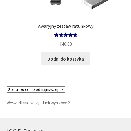
Awaryjny zestaw ratunkowy
Oceniono
€
46.88
5.00
na 5
Dodaj do koszyka
Posortowane
Wyświetlanie wszystkich wyników: 2
według
ceny:
od
niskiej