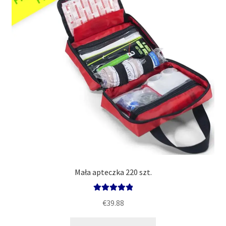
Polityka
Mała apteczka 220 szt.
Oceniono
€
39.88
5.00
na 5