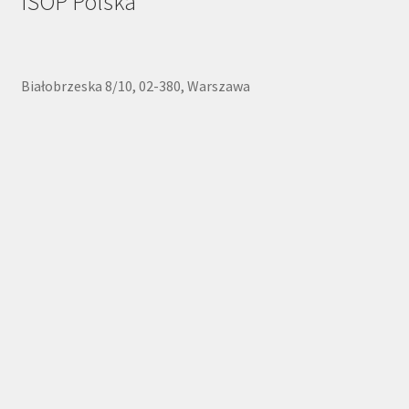
ISOP Polska
do
wysokiej
Białobrzeska 8/10, 02-380, Warszawa