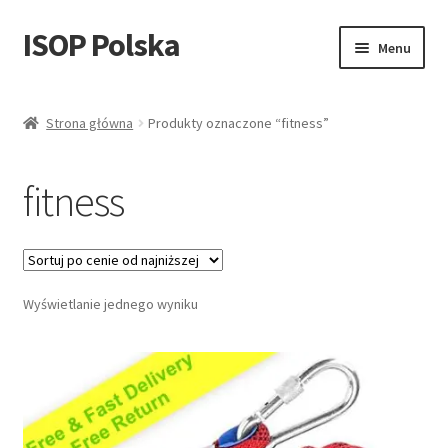
ISOP Polska
Przejdź
Przejdź
Menu
do
do
nawigacji
treści
Bezpieczeństwo przeciwpożarowe
Strona główna
Produkty oznaczone “fitness”
Sport & Outdoor
fitness
Zestawy ratunkowe i survivalowe
Sprzedaż hurtowa
Wyświetlanie jednego wyniku
Blog
Filmy
Skontaktuj się z nami