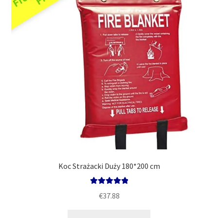
Polityka
Koc Strażacki Duży 180*200 cm
Oceniono
€
37.88
5.00
na 5