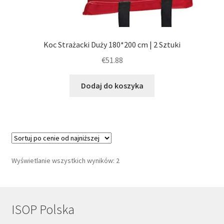
Koc Strażacki Duży 180*200 cm | 2 Sztuki
€
51.88
Dodaj do koszyka
Posortowane
Wyświetlanie wszystkich wyników: 2
według
ceny:
od
niskiej
ISOP Polska
do