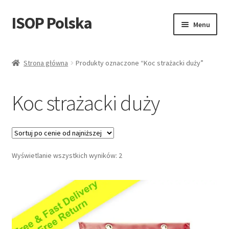
ISOP Polska
Przejdź
Przejdź
Menu
do
do
nawigacji
treści
Bezpieczeństwo przeciwpożarowe
Strona główna
Produkty oznaczone “Koc strażacki duży”
Sport & Outdoor
Koc strażacki duży
Zestawy ratunkowe i survivalowe
Sprzedaż hurtowa
Posortowane
Wyświetlanie wszystkich wyników: 2
Blog
według
ceny:
Filmy
od
niskiej
Skontaktuj się z nami
do
wysokiej