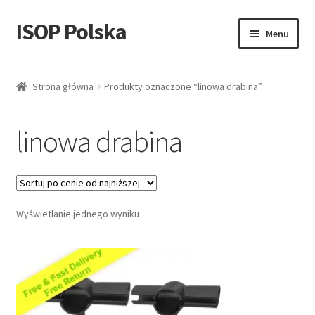
ISOP Polska
Przejdź
Przejdź
Menu
do
do
nawigacji
treści
Bezpieczeństwo przeciwpożarowe
Strona główna
Produkty oznaczone “linowa drabina”
Sport & Outdoor
linowa drabina
Zestawy ratunkowe i survivalowe
Sprzedaż hurtowa
Wyświetlanie jednego wyniku
Blog
Filmy
Skontaktuj się z nami