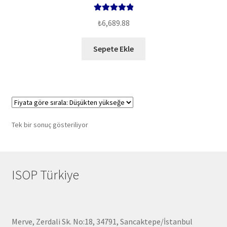
5 üzerinden
₺
6,689.88
5.00
oy aldı
Sepete Ekle
Tek bir sonuç gösteriliyor
ISOP Türkiye
Merve, Zerdali Sk. No:18, 34791, Sancaktepe/İstanbul