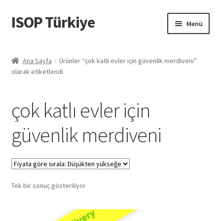
ISOP Türkiye
Dolaşıma
İçeriğe
Menü
geç
geç
Yangın Güvenliği
Ana Sayfa
Ürünler “çok katlı evler için güvenlik merdiveni”
olarak etiketlendi
Spor ve Açık Hava
Kurtarma ve Hayatta Kalma Setleri
çok katlı evler için
Toptan Satış
güvenlik merdiveni
Nesne
Videolar
Tek bir sonuç gösteriliyor
Bizimle iletişime geçin