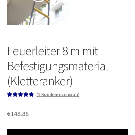
Feuerleiter 8 m mit
Befestigungsmaterial
(Kletteranker)
(
1
Kundenrezension)
Bewertet mit
1
5.00
von 5,
€
148.88
basierend auf
Kundenbewe
rtung