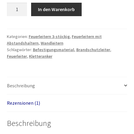
Feuerleiter
In den Warenkorb
8
m
mit
Befestigungsmaterial
Kategorien:
Feuerleitern 3-stöckig
,
Feuerleitern mit
Abstandshaltern
,
Wandleitern
(Kletteranker)
Schlagwörter:
Befestigungsmaterial
,
Brandschutzleiter
,
Menge
Feuerleiter
,
Kletteranker
Beschreibung
Rezensionen (1)
Beschreibung