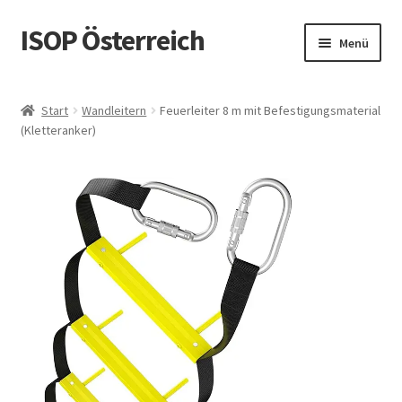
ISOP Österreich
Zur
Zum
Menü
Navigation
Inhalt
springen
springen
Brandschutz
Start
Wandleitern
Feuerleiter 8 m mit Befestigungsmaterial
(Kletteranker)
Sport & Outdoor
Rettungs- und Überlebenssets
Großhandelsangebot
Blog
Videos
Kontaktiere uns