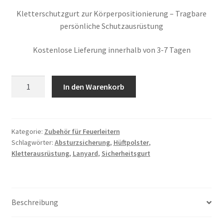
Kundenbewe
rtung
Kletterschutzgurt zur Körperpositionierung – Tragbare
persönliche Schutzausrüstung
Kostenlose Lieferung innerhalb von 3-7 Tagen
Sicherheitsgurt
In den Warenkorb
mit
Hüftpolster
-
LANYARD
Kategorie:
Zubehör für Feuerleitern
Schlagwörter:
Absturzsicherung
,
Hüftpolster
,
inklusive
Kletterausrüstung
,
Lanyard
,
Sicherheitsgurt
Menge
Beschreibung