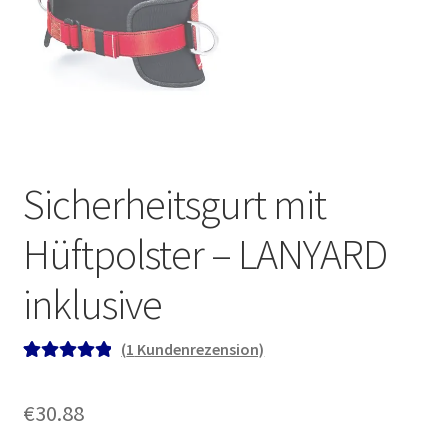
Sicherheitsgurt mit
Hüftpolster – LANYARD
inklusive
(
1
Kundenrezension)
Bewertet mit
1
5.00
von 5,
€
30.88
basierend auf