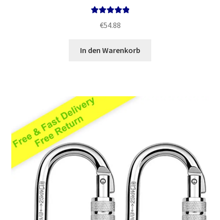
Bewertet mit
€
54.88
5.00
von 5
In den Warenkorb