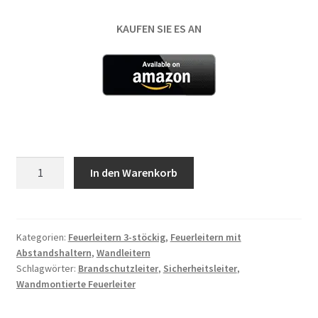
KAUFEN SIE ES AN
Wandmontierte
In den Warenkorb
Feuerleiter
für
2
Stockwerke
Kategorien:
Feuerleitern 3-stöckig
,
Feuerleitern mit
Abstandshaltern
,
Wandleitern
7.5
Schlagwörter:
Brandschutzleiter
,
Sicherheitsleiter
,
m
Wandmontierte Feuerleiter
Menge