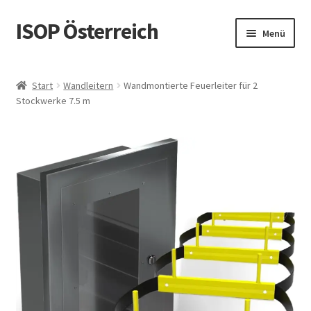
ISOP Österreich
Zur
Zum
Menü
Navigation
Inhalt
springen
springen
Brandschutz
Start
Wandleitern
Wandmontierte Feuerleiter für 2
Stockwerke 7.5 m
Sport & Outdoor
Rettungs- und Überlebenssets
Großhandelsangebot
Blog
Videos
Kontaktiere uns