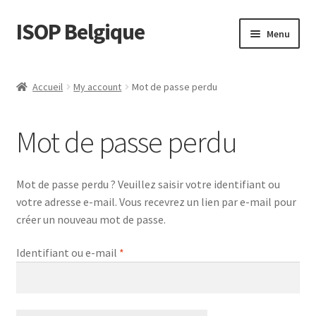
ISOP Belgique
Aller
Aller
Menu
à
au
la
contenu
La sécurité incendie
navigation
Accueil
My account
Mot de passe perdu
Sport et plein air
Mot de passe perdu
Ensembles de Sauvetage et de Survie
Vente en gros
Mot de passe perdu ? Veuillez saisir votre identifiant ou
votre adresse e-mail. Vous recevrez un lien par e-mail pour
Des articles
créer un nouveau mot de passe.
Obligatoire
Identifiant ou e-mail
*
Vidéos
Nous contacter