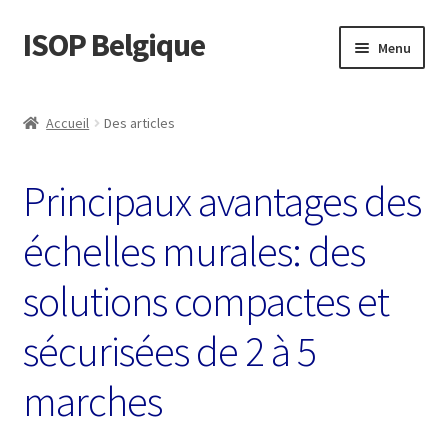
ISOP Belgique
Aller
Aller
Menu
à
au
la
contenu
La sécurité incendie
navigation
Accueil
Des articles
Sport et plein air
Principaux avantages des
Ensembles de Sauvetage et de Survie
échelles murales: des
Vente en gros
solutions compactes et
Des articles
sécurisées de 2 à 5
Vidéos
marches
Nous contacter