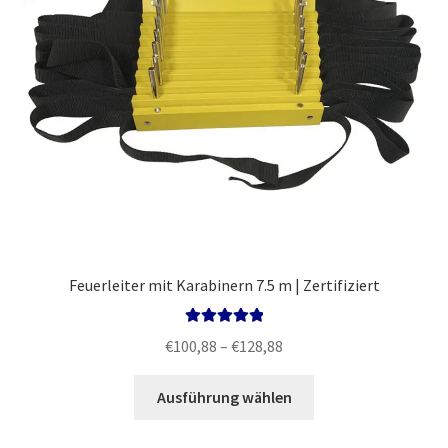
Produktseite
gewählt
werden
Feuerleiter mit Karabinern 7.5 m | Zertifiziert
Bewertet mit
Preisspanne:
€
100,88
–
€
128,88
5.00
von 5
€100,88
Dieses
bis
Ausführung wählen
Produkt
€128,88
weist