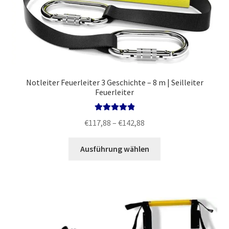
Notleiter Feuerleiter 3 Geschichte – 8 m | Seilleiter
Feuerleiter
Bewertet mit
Preisspanne:
€
117,88
–
€
142,88
5.00
von 5
€117,88
Dieses
bis
Ausführung wählen
Produkt
€142,88
weist
mehrere
Varianten
auf.
Die