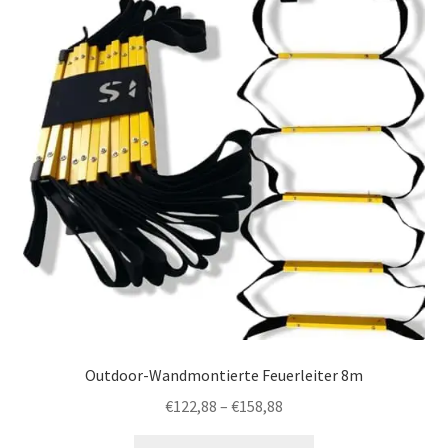
Optionen
können
auf
der
Produktseite
gewählt
werden
Outdoor-Wandmontierte Feuerleiter 8m
Preisspanne:
€
122,88
–
€
158,88
€122,88
Dieses