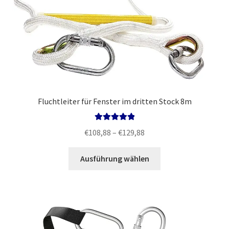
Fluchtleiter für Fenster im dritten Stock 8m
Bewertet mit
Preisspanne:
€
108,88
–
€
129,88
5.00
von 5
€108,88
Dieses
bis
Ausführung wählen
Produkt
€129,88
weist
mehrere
Varianten
auf.