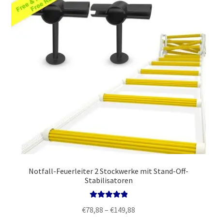
Politik
Notfall-Feuerleiter 2 Stockwerke mit Stand-Off-
Stabilisatoren
Bewertet mit
Preisspanne:
€
78,88
–
€
149,88
5.00
von 5