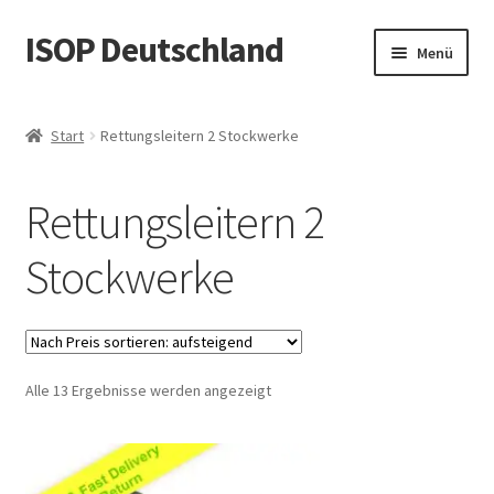
ISOP Deutschland
Zur
Zum
Menü
Navigation
Inhalt
springen
springen
Brandschutz – Rettungsleiter
Start
Rettungsleitern 2 Stockwerke
Sport & Outdoor
Rettungsleitern 2
Rettungs- und Überlebenssets
Stockwerke
Großhandelsangebot
Blog
Nach
Alle 13 Ergebnisse werden angezeigt
Videos
Preis
sortiert:
Kontaktiere uns
aufsteigend