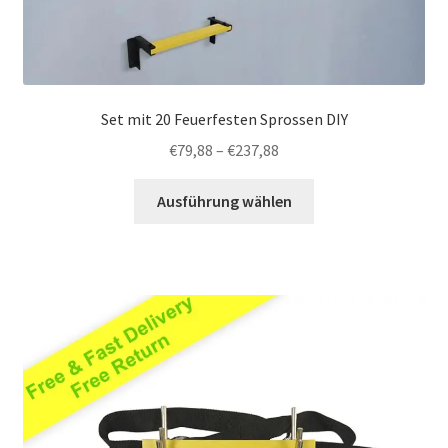
Set mit 20 Feuerfesten Sprossen DIY
Preisspanne:
€
79,88
–
€
237,88
€79,88
Dieses
bis
Ausführung wählen
Produkt
€237,88
weist
mehrere
Varianten
auf.
Die
Optionen
können
auf
der