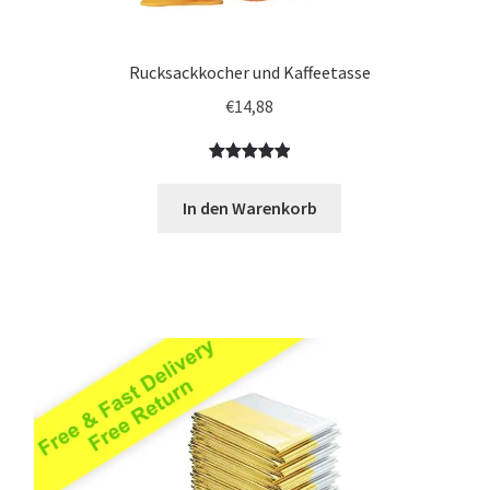
Rucksackkocher und Kaffeetasse
€
14,88
Bewertet
5
mit
5.00
In den Warenkorb
von 5,
basierend
auf
Kundenbewe
rtungen