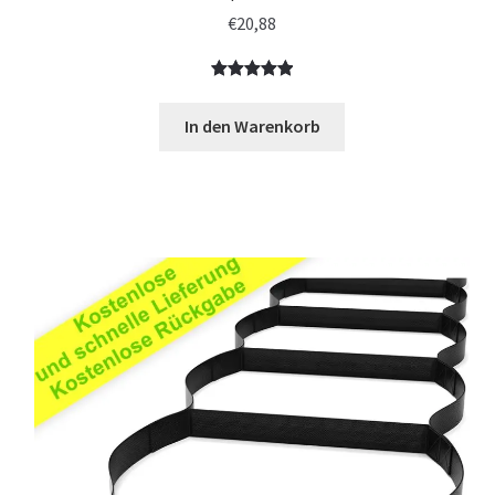
€
20,88
Bewertet
5
mit
5.00
In den Warenkorb
von 5,
basierend
auf
Kundenbewe
rtungen