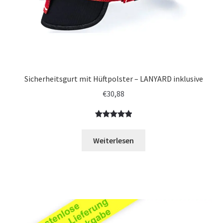
Sicherheitsgurt mit Hüftpolster – LANYARD inklusive
€
30,88
Bewertet
1
mit
5.00
Weiterlesen
von 5,
basierend
auf
Kundenbewe
rtung