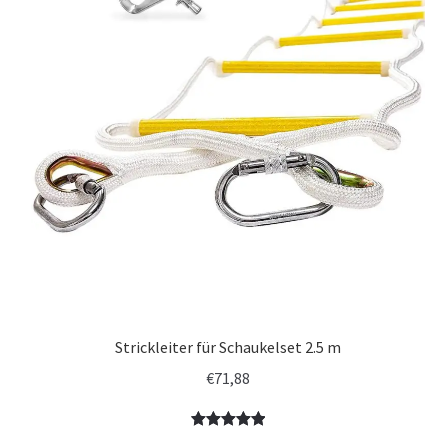
Strickleiter für Schaukelset 2.5 m
€
71,88
Bewertet
3