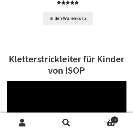
Bewertet
2
mit
5.00
In den Warenkorb
von 5,
basierend
auf
Kundenbewe
rtungen
Kletterstrickleiter für Kinder
von ISOP
0
Suchen
Suchen