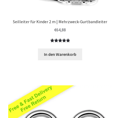
Seilleiter für Kinder 2 m | Mehrzweck-Gurtbandleiter
€
64,88
Bewertet
1
mit
5.00
In den Warenkorb
von 5,
basierend
auf
Kundenbewe
rtung