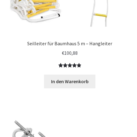
Seilleiter für Baumhaus 5 m – Hangleiter
€
100,88
Bewertet
3
mit
5.00
In den Warenkorb
von 5,
basierend
auf
Kundenbewe
rtungen