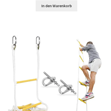
mit
5.00
In den Warenkorb
von 5,
basierend
auf
Kundenbewe
rtungen