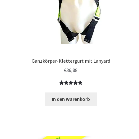
Ganzkörper-Klettergurt mit Lanyard
€
36,88
Bewertet
1
mit
5.00
In den Warenkorb
von 5,
basierend
auf
Kundenbewe
rtung