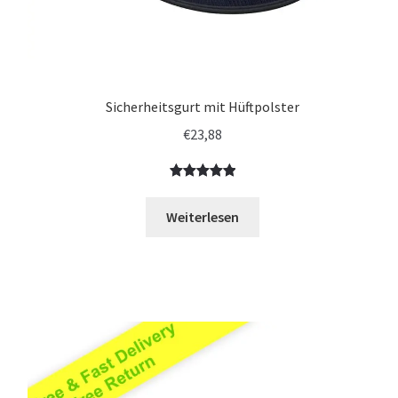
Sicherheitsgurt mit Hüftpolster
€
23,88
Bewertet
1
mit
5.00
Weiterlesen
von 5,
basierend
auf
Kundenbewe
rtung