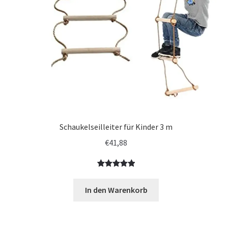
Politik
Schaukelseilleiter für Kinder 3 m
€
41,88
Bewertet
3
mit
5.00
In den Warenkorb
von 5,
basierend
auf