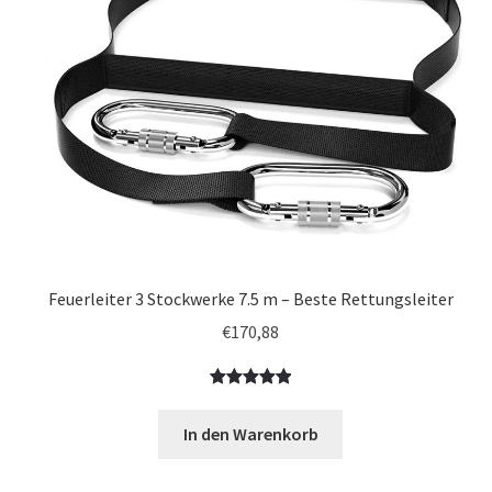
Feuerleiter 3 Stockwerke 7.5 m – Beste Rettungsleiter
€
170,88
Bewertet
1
mit
5.00
In den Warenkorb
von 5,
basierend