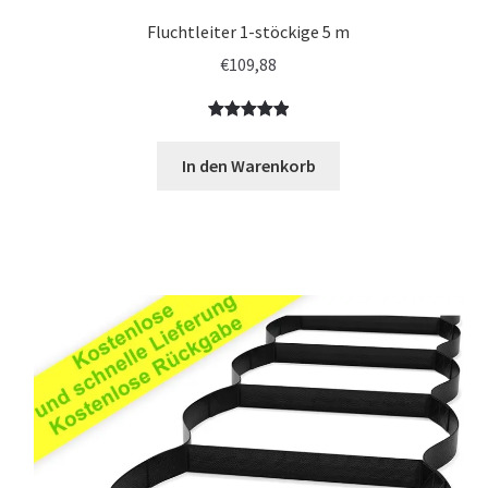
Fluchtleiter 1-stöckige 5 m
€
109,88
Bewertet
1
mit
5.00
In den Warenkorb
von 5,
basierend
auf
Kundenbewe
rtung