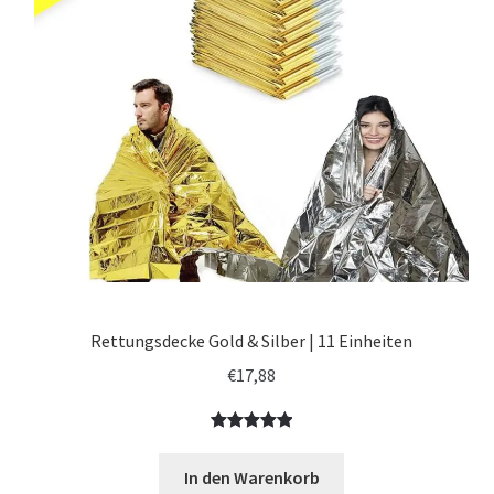
Rettungsdecke Gold & Silber | 11 Einheiten
€
17,88
Bewertet
7
mit
5.00
In den Warenkorb
von 5,