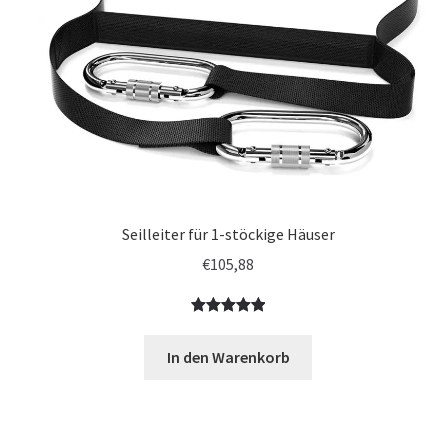
Seilleiter für 1-stöckige Häuser
€
105,88
Bewertet
1
mit
5.00
In den Warenkorb
von 5,
basierend
auf
Kundenbewe