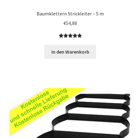
Baumklettern Strickleiter – 5 m
€
54,88
Bewertet
6
mit
5.00
In den Warenkorb
von 5,
basierend
auf
Kundenbewe
rtungen