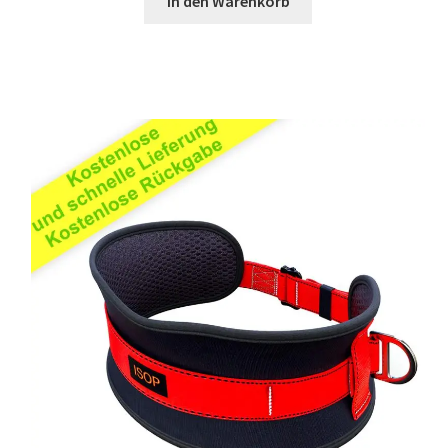
In den Warenkorb
von 5,
basierend
auf
Kundenbewe
rtung