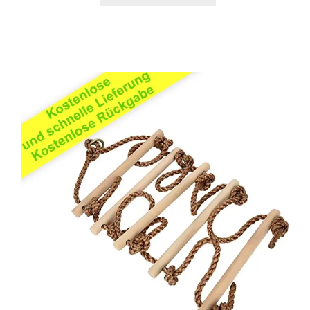
basierend
auf
Kundenbewe
rtungen