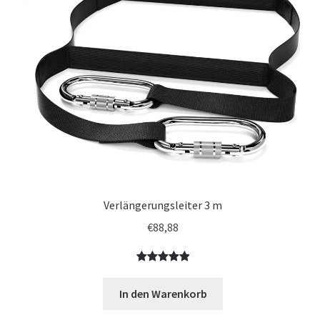
Verlängerungsleiter 3 m
€
88,88
Bewertet
2
mit
5.00
In den Warenkorb
von 5,
basierend