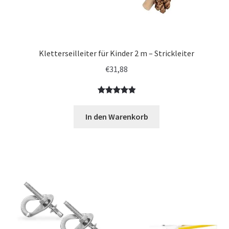
Kletterseilleiter für Kinder 2 m – Strickleiter
€
31,88
Bewertet
2
mit
5.00
In den Warenkorb
von 5,
basierend
auf
Kundenbewe
rtungen