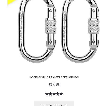
Hochleistungskletterkarabiner
€
17,88
Bewertet
1
mit
5.00