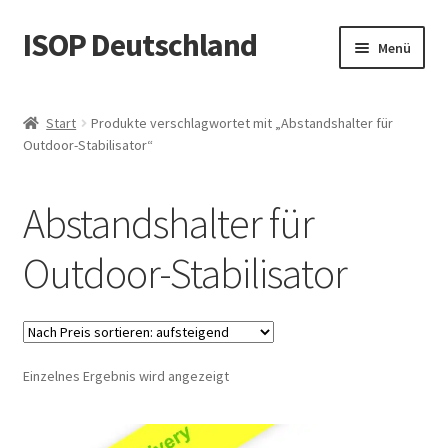
ISOP Deutschland
Zur
Zum
Menü
Navigation
Inhalt
springen
springen
Brandschutz – Rettungsleiter
Start
Produkte verschlagwortet mit „Abstandshalter für
Outdoor-Stabilisator“
Sport & Outdoor
Rettungs- und Überlebenssets
Abstandshalter für
Großhandelsangebot
Outdoor-Stabilisator
Blog
Videos
Einzelnes Ergebnis wird angezeigt
Kontaktiere uns