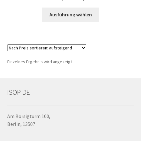
5.00
von 5
€117,88
Dieses
bis
Ausführung wählen
Produkt
€142,88
weist
mehrere
Varianten
auf.
Die
Einzelnes Ergebnis wird angezeigt
Optionen
können
auf
der
ISOP DE
Produktseite
gewählt
werden
Am Borsigturm 100,
Berlin, 13507