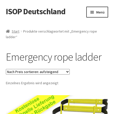
ISOP Deutschland
Zur
Zum
Menü
Navigation
Inhalt
springen
springen
Brandschutz – Rettungsleiter
Start
Produkte verschlagwortet mit „Emergency rope
ladder“
Sport & Outdoor
Rettungs- und Überlebenssets
Emergency rope ladder
Großhandelsangebot
Blog
Einzelnes Ergebnis wird angezeigt
Videos
Kontaktiere uns