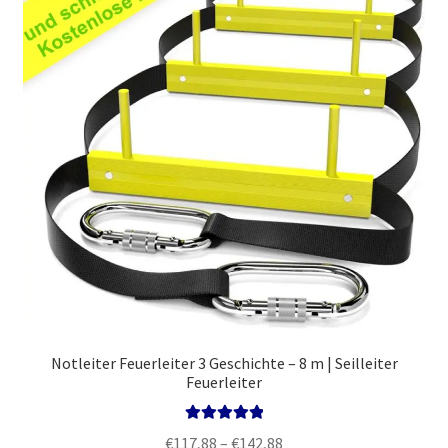
Politik
Notleiter Feuerleiter 3 Geschichte – 8 m | Seilleiter
Feuerleiter
Bewertet mit
Preisspanne:
€
117,88
–
€
142,88