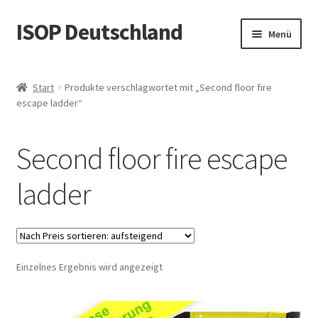
ISOP Deutschland
Zur
Zum
Menü
Navigation
Inhalt
springen
springen
Brandschutz – Rettungsleiter
Start
Produkte verschlagwortet mit „Second floor fire
escape ladder“
Sport & Outdoor
Rettungs- und Überlebenssets
Second floor fire escape
Großhandelsangebot
ladder
Blog
Videos
Einzelnes Ergebnis wird angezeigt
Kontaktiere uns