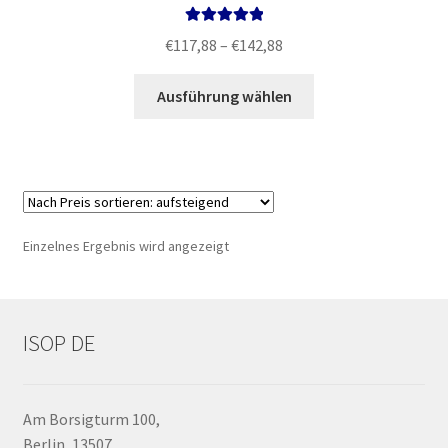
Bewertet mit
Preisspanne:
€
117,88
–
€
142,88
5.00
von 5
€117,88
Dieses
bis
Ausführung wählen
Produkt
€142,88
weist
mehrere
Varianten
auf.
Die
Einzelnes Ergebnis wird angezeigt
Optionen
können
auf
der
ISOP DE
Produktseite
gewählt
werden
Am Borsigturm 100,
Berlin, 13507