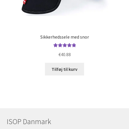
Sikkerhedssele med snor
Vurderet
€
40.88
5.00
ud af 5
Tilføj til kurv
ISOP Danmark