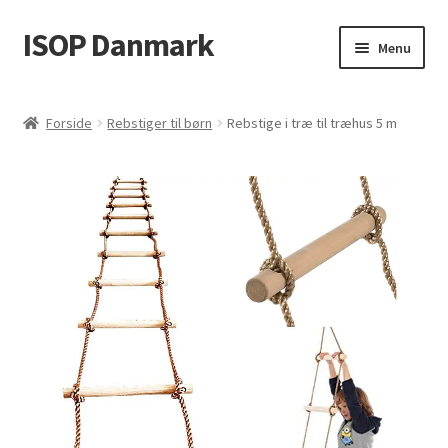
ISOP Danmark
Spring
Spring
Menu
til
til
navigation
indhold
Brandsikkerhed
Forside
Rebstiger til børn
Rebstige i træ til træhus 5 m
Sport & Outdoor
Rednings- og overlevelsessæt
Engros
Artikler
Videos
Kontakt Os