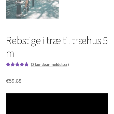
Rebstige i træ til træhus 5
m
(
2
kundeanmeldelser)
Bedømt som
2
5.00
ud af 5
€
59.88
baseret på
kundebedøm
melser