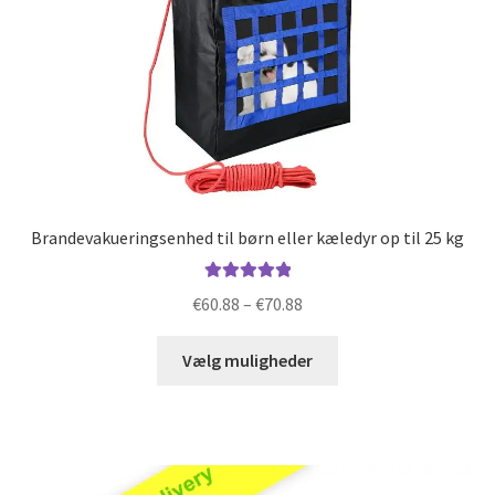
Brandevakueringsenhed til børn eller kæledyr op til 25 kg
Vurderet
Prisinterval:
€
60.88
–
€
70.88
5.00
ud af 5
€60.88
Dette
til
Vælg muligheder
vare
€70.88
har
flere
varianter.
Mulighederne