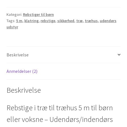
til
træhus
Kategori:
Rebstiger til børn
Tags:
5 m
,
klatring
,
rebstige
,
sikkerhed
,
træ
,
træhus
,
udendørs
5
udstyr
m
antal
Beskrivelse
Anmeldelser (2)
Beskrivelse
Rebstige i træ til træhus 5 m til børn
eller voksne – Udendørs/indendørs