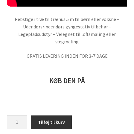
Rebstige i træ til træhus 5 m til børn eller voksne –
Udendørs/indendørs gyngestativ tilbehør –
Legepladsudstyr – Velegnet til loftsmaling eller
vægmaling
GRATIS LEVERING INDEN FOR 3-7 DAGE
KØB DEN PÅ
Rebstige
Tilføj til kurv
i
træ