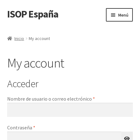
ISOP España
Ir
Ir
Menú
a
al
la
contenido
Seguridad contra incendios
navegación
Inicio
My account
Deporte y Outdoor
My account
Conjuntos de rescate y supervivencia
Venta al por mayor
Acceder
Blog
Obligatorio
Nombre de usuario o correo electrónico
*
Videos
Obligatorio
Contraseña
*
Contacta con nosotros