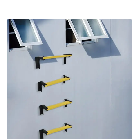
tiene
€82,88
múltiples
hasta
variantes.
€242,88
Las
opciones
se
pueden
elegir
en
la
página
de
producto