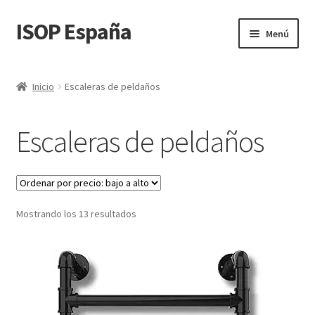
ISOP España
Ir
Ir
Menú
a
al
la
contenido
Seguridad contra incendios
navegación
Inicio
Escaleras de peldaños
Deporte y Outdoor
Escaleras de peldaños
Conjuntos de rescate y supervivencia
Venta al por mayor
Ordenado
Mostrando los 13 resultados
Blog
por
precio:
Videos
bajo
a
Contacta con nosotros
alto