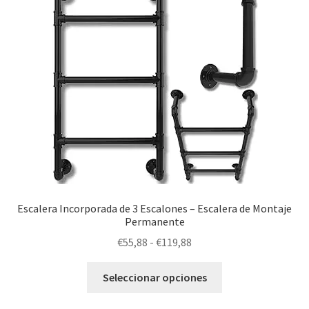
opciones
se
pueden
elegir
en
la
página
de
producto
Escalera Incorporada de 3 Escalones – Escalera de Montaje
Permanente
Rango
€
55,88
-
€
119,88
de
Este
precios:
Seleccionar opciones
producto
desde
tiene