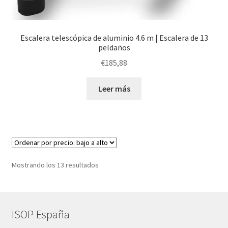
Escalera telescópica de aluminio 4.6 m | Escalera de 13
peldaños
€
185,88
Leer más
Ordenado
Mostrando los 13 resultados
por
precio:
bajo
a
ISOP España
alto