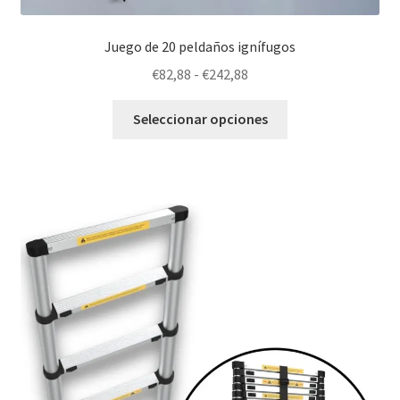
Juego de 20 peldaños ignífugos
Rango
€
82,88
-
€
242,88
de
Este
precios:
Seleccionar opciones
producto
desde
tiene
€82,88
múltiples
hasta
variantes.
€242,88
Las
opciones
se
pueden
elegir
en
la
página
de