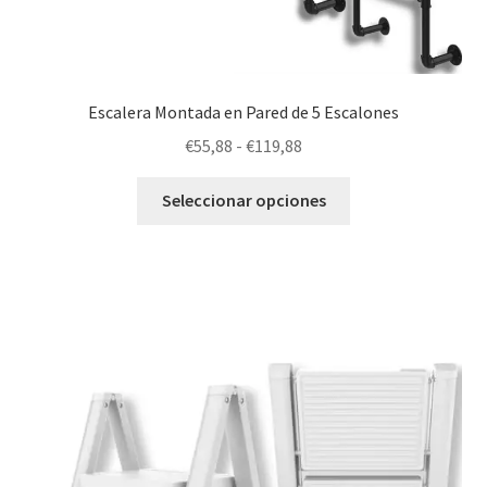
Escalera Montada en Pared de 5 Escalones
Rango
€
55,88
-
€
119,88
de
Este
precios:
Seleccionar opciones
producto
desde
tiene
€55,88
múltiples
hasta
variantes.
€119,88
Las
opciones
se
pueden
elegir
en