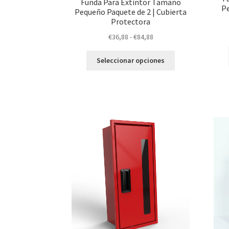
Funda Para Extintor Tamaño
Pe
Pequeño Paquete de 2 | Cubierta
Protectora
Rango
€
36,88
-
€
84,88
de
Este
precios:
Seleccionar opciones
producto
desde
tiene
€36,88
múltiples
hasta
variantes.
€84,88
Las
opciones
se
pueden
elegir
en
la
página
de
producto