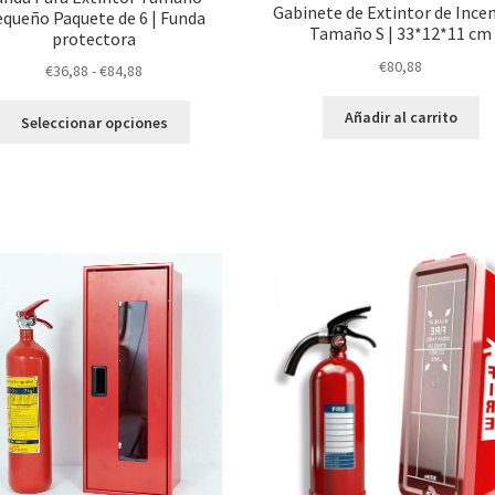
Gabinete de Extintor de Ince
queño Paquete de 6 | Funda
Tamaño S | 33*12*11 cm
protectora
€
80,88
Rango
€
36,88
-
€
84,88
de
Este
Añadir al carrito
precios:
Seleccionar opciones
producto
desde
tiene
€36,88
múltiples
hasta
variantes.
€84,88
Las
opciones
se
pueden
elegir
en
la
página
de
producto