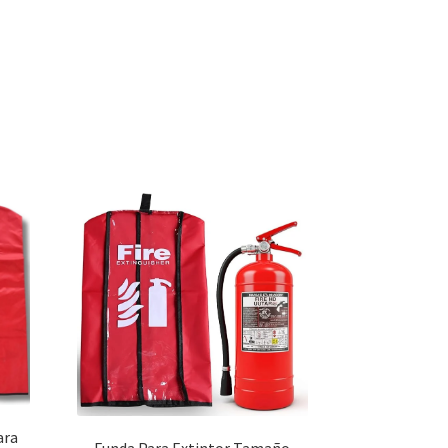
ara
Funda Para Extintor Tamaño