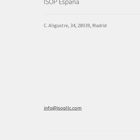
ISOP España
C. Aligustre, 34, 28039, Madrid
info@isopllc.com