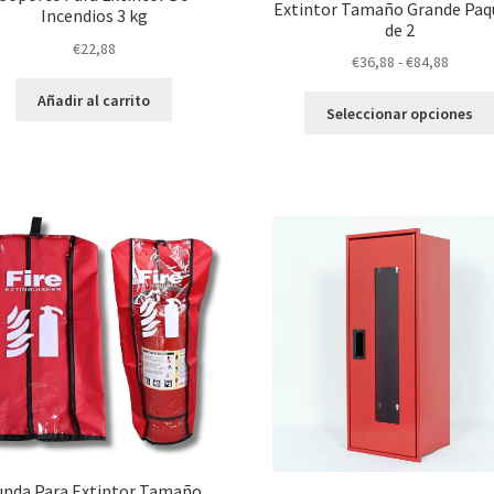
Extintor Tamaño Grande Paq
Incendios 3 kg
de 2
€
22,88
Rango
€
36,88
-
€
84,88
de
Añadir al carrito
precio
Seleccionar opciones
desde
€36,88
hasta
€84,88
unda Para Extintor Tamaño