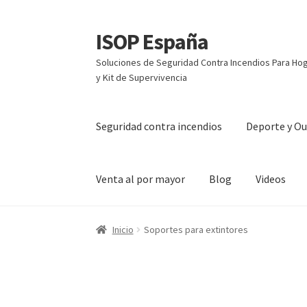
ISOP España
Ir
Ir
a
al
Soluciones de Seguridad Contra Incendios Para Hoga
la
contenido
y Kit de Supervivencia
navegación
Seguridad contra incendios
Deporte y O
Venta al por mayor
Blog
Videos
Inicio
Soportes para extintores