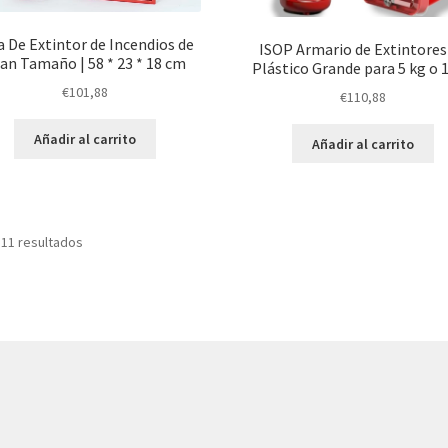
a De Extintor de Incendios de
ISOP Armario de Extintores
an Tamaño | 58 * 23 * 18 cm
Plástico Grande para 5 kg o 1
€
101,88
€
110,88
Añadir al carrito
Añadir al carrito
Ordenado
 11 resultados
por
precio:
bajo
a
alto