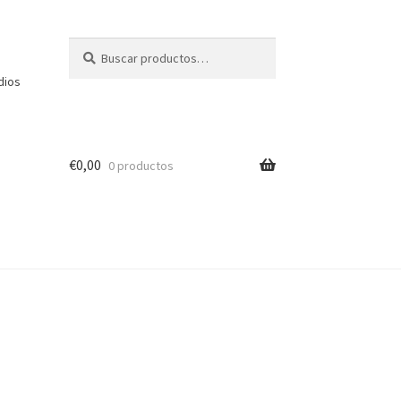
Buscar
Buscar
por:
dios
€
0,00
0 productos