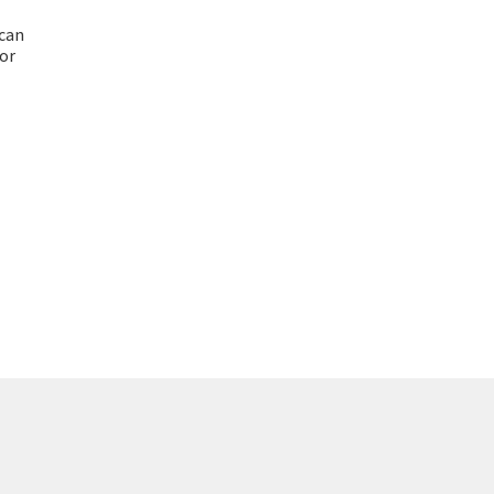
ycan
or