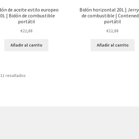
dón de aceite estilo europeo
Bidón horizontal 20L | Jerr
20L | Bidón de combustible
de combustible | Contened
portátil
portátil
€
22,88
€
22,88
Añadir al carrito
Añadir al carrito
Ordenado
 11 resultados
por
precio:
bajo
a
alto