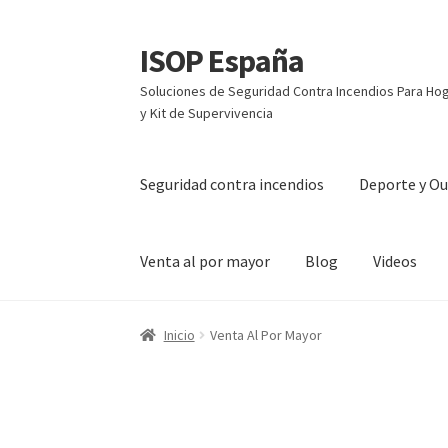
ISOP España
Ir
Ir
a
al
Soluciones de Seguridad Contra Incendios Para Hoga
la
contenido
y Kit de Supervivencia
navegación
Seguridad contra incendios
Deporte y O
Venta al por mayor
Blog
Videos
Inicio
Venta Al Por Mayor