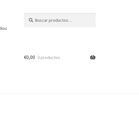
Buscar
Buscar
por:
dios
€
0,00
0 productos