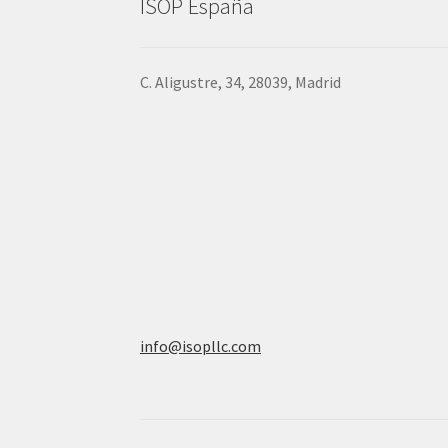
ISOP España
C. Aligustre, 34, 28039, Madrid
info@isopllc.com