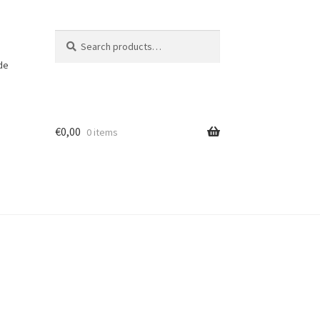
Search
Search
for:
 de
€
0,00
0 items