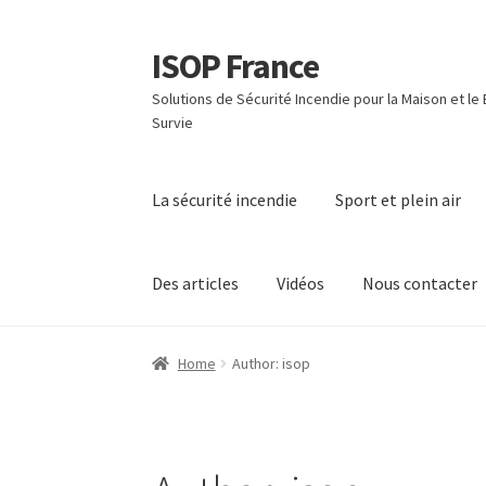
ISOP France
Skip
Skip
to
to
Solutions de Sécurité Incendie pour la Maison et le
navigation
content
Survie
La sécurité incendie
Sport et plein air
Des articles
Vidéos
Nous contacter
Home
Author: isop