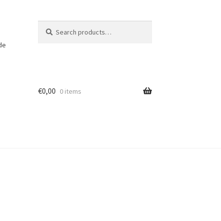
Search
Search
for:
 de
€
0,00
0 items