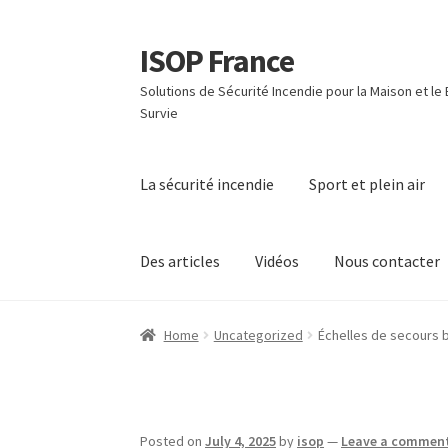
ISOP France
Skip
Skip
to
to
Solutions de Sécurité Incendie pour la Maison et le
navigation
content
Survie
La sécurité incendie
Sport et plein air
Des articles
Vidéos
Nous contacter
Home
Uncategorized
Échelles de secours 
Posted on
July 4, 2025
by
isop
—
Leave a commen