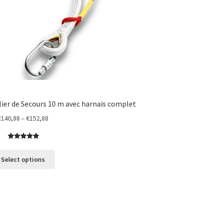
lier de Secours 10 m avec harnais complet
Price
€
140,88
–
€
152,88
range:
€140,88
Rated
4
5.00
through
out of 5
Select options
€152,88
based on
customer
ratings