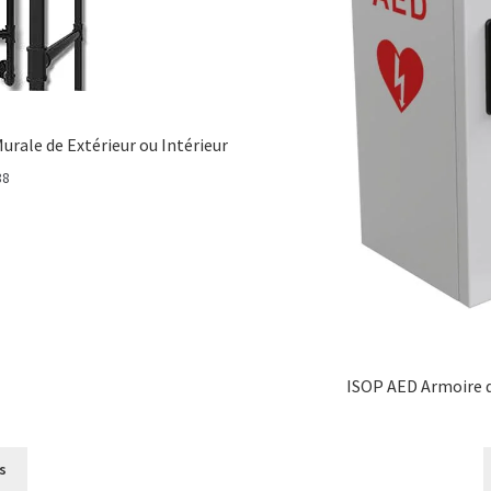
urale de Extérieur ou Intérieur
Price
88
range:
€41,88
through
€109,88
ISOP AED Armoire 
s