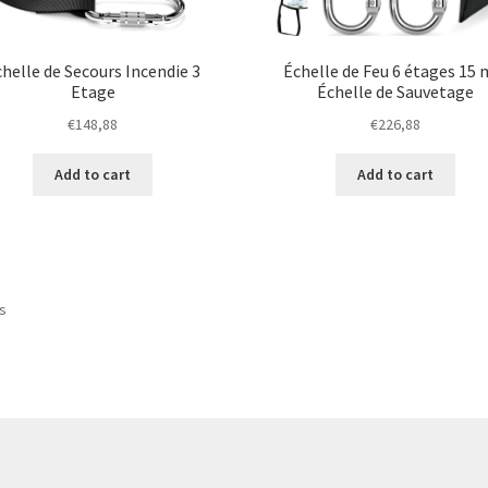
helle de Secours Incendie 3
Échelle de Feu 6 étages 15 
Etage
Échelle de Sauvetage
€
148,88
€
226,88
Add to cart
Add to cart
Sorted
ts
by
price:
low
to
high