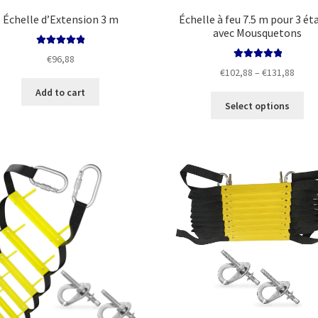
Échelle d’Extension 3 m
Échelle à feu 7.5 m pour 3 ét
avec Mousquetons
Rated
5.00
€
96,88
out of 5
Rated
5.00
Price
€
102,88
–
€
131,88
out of 5
range
Add to cart
Thi
€102,
Select options
pro
throu
ha
€131,
mul
var
Th
opt
ma
be
ch
on
the
pro
pa