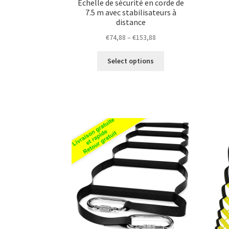
Échelle de sécurité en corde de
7.5 m avec stabilisateurs à
distance
Price
€
74,88
–
€
153,88
range:
This
€74,88
Select options
product
through
has
€153,88
multiple
variants.
The
options
may
be
chosen
on
the
product
page