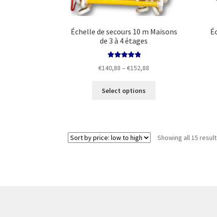
Échelle de secours 10 m Maisons
Éc
de 3 à 4 étages
Rated
5.00
Price
€
140,88
–
€
152,88
out of 5
range:
This
€140,88
Select options
product
through
has
€152,88
multiple
variants.
Showing all 15 resul
The
options
may
be
chosen
on
the
product