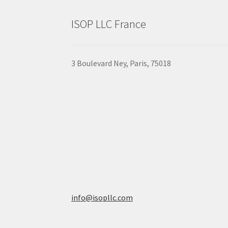
page
ISOP LLC France
3 Boulevard Ney, Paris, 75018
info@isopllc.com