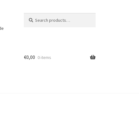
Search
Search
for:
 de
€
0,00
0 items