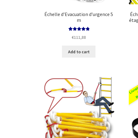
Échelle d’Evacuation d’urgence 5
Éch
m
éta
Rated
5.00
€
111,88
out of 5
Add to cart