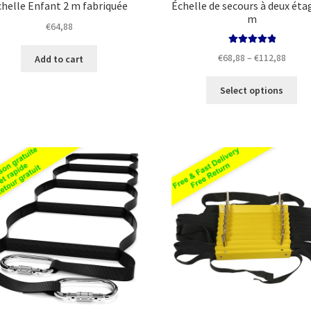
chelle Enfant 2 m fabriquée
Échelle de secours à deux éta
m
€
64,88
Rated
5.00
Price
€
68,88
–
€
112,88
Add to cart
out of 5
range
Thi
€68,8
Select options
pro
throu
ha
€112,
mul
var
Th
opt
ma
be
ch
on
the
pro
pa