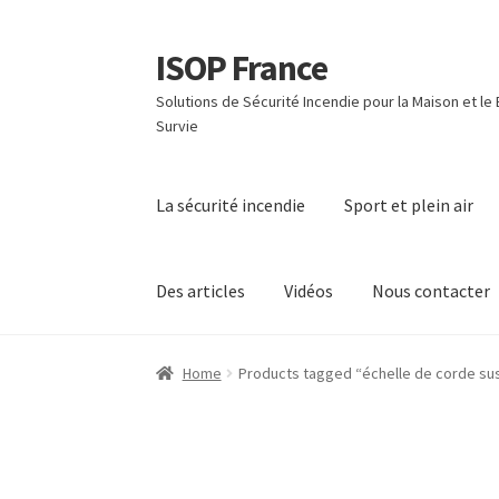
ISOP France
Skip
Skip
to
to
Solutions de Sécurité Incendie pour la Maison et le
navigation
content
Survie
La sécurité incendie
Sport et plein air
Des articles
Vidéos
Nous contacter
Home
Products tagged “échelle de corde s