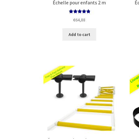
Échelle pour enfants 2 m
É
Rated
5.00
€
64,88
out of 5
Add to cart