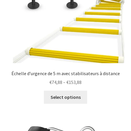
Échelle d’urgence de 5 m avec stabilisateurs à distance
Price
€
74,88
–
€
153,88
range:
This
€74,88
Select options
product
through
has
€153,88
multiple
variants.
The