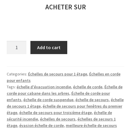
ACHETER SUR
Échelle
Add to cart
pour
enfants
2
m
Categories:
Échelles de secours pour 1 étage
,
Échelles en corde
pour enfants
quantity
Tags:
échelle d'évacuation incendie
,
échelle de corde
,
Échelle de
corde pour cabane dans les arbres
,
Échelle de corde pour
enfants
,
échelle de corde suspendue
,
échelle de secours
,
échelle
de secours 1 étage
,
échelle de secours pour fenêtres du premier
étage
,
échelle de secours pour troisième étage
,
échelle de
sécurité incendie
,
échelles de secours
,
échelles de secours 1
étage
,
évasion échelle de corde
,
meilleure échelle de secours