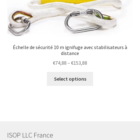
Échelle de sécurité 10 m ignifuge avec stabilisateurs à
distance
Price
€
74,88
–
€
153,88
range:
This
€74,88
Select options
product
through
has
€153,88
multiple
variants.
The
options
may
ISOP LLC France
be