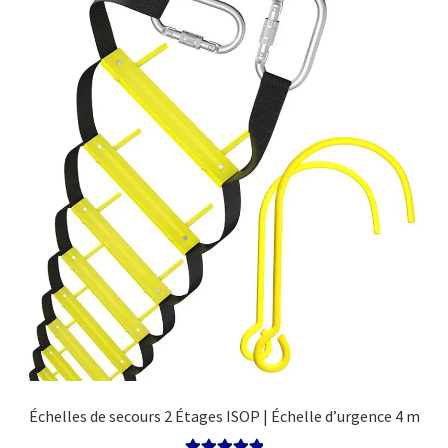
options
may
be
chosen
on
the
product
page
Échelles de secours 2 Étages ISOP | Échelle d’urgence 4 m