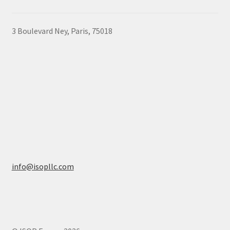
chosen
on
3 Boulevard Ney, Paris, 75018
the
product
page
info@isopllc.com