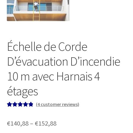
Échelle de Corde
D’évacuation D’incendie
10 m avec Harnais 4
étages
(
4
customer reviews)
Rated
4
5.00
out of 5
Price
€
140,88
–
€
152,88
based on