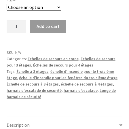
Échelle
Add to cart
de
Corde
D'évacuation
D'incendie
SKU:
N/A
Categories:
Échelles de secours en corde
,
Échelles de secours
10
pour 3 étages
,
Échelles de secours pour 4 étages
m
Tags:
Échelle à 3 étages
,
échelle d'incendie pour le troisième
avec
étage
,
échelle d'incendie pour les fenêtres du troisième étage
,
Harnais
Échelle de secours à 3 étages
,
échelle de secours à 4 étages
,
4
harnais d'escalade de sécurité
,
harnais d’escalade
,
Longe de
étages
harnais de sécurité
quantity
Description