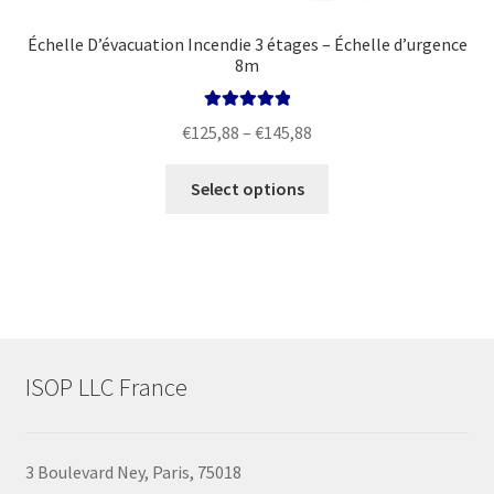
Échelle D’évacuation Incendie 3 étages – Échelle d’urgence
8m
Rated
5.00
Price
€
125,88
–
€
145,88
out of 5
range:
This
€125,88
Select options
product
through
has
€145,88
multiple
variants.
The
options
may
ISOP LLC France
be
chosen
on
3 Boulevard Ney, Paris, 75018
the