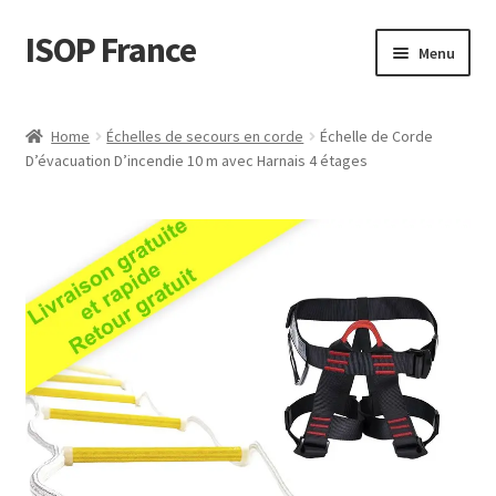
ISOP France
Skip
Skip
Menu
to
to
navigation
content
La sécurité incendie
Home
Échelles de secours en corde
Échelle de Corde
D’évacuation D’incendie 10 m avec Harnais 4 étages
Sport et plein air
Ensembles de Sauvetage et de Survie
Vente en gros
Des articles
Vidéos
Nous contacter