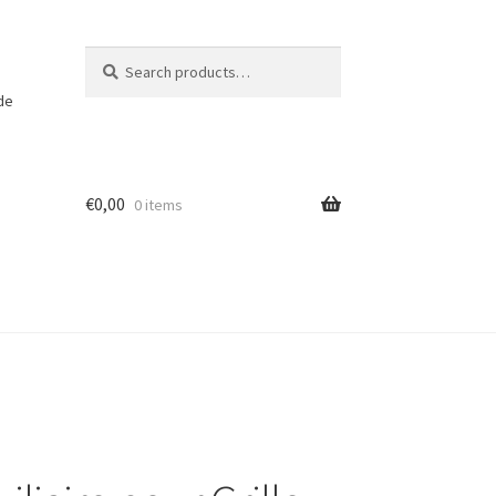
Search
Search
for:
 de
€
0,00
0 items