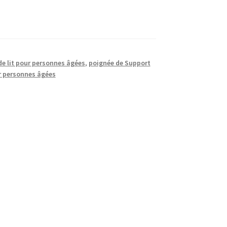
de lit pour personnes âgées
,
poignée de Support
ur personnes âgées