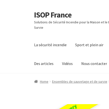
ISOP France
Skip
Skip
to
to
Solutions de Sécurité Incendie pour la Maison et le
navigation
content
Survie
La sécurité incendie
Sport et plein air
Des articles
Vidéos
Nous contacter
Home
Ensembles de sauvetage et de survie