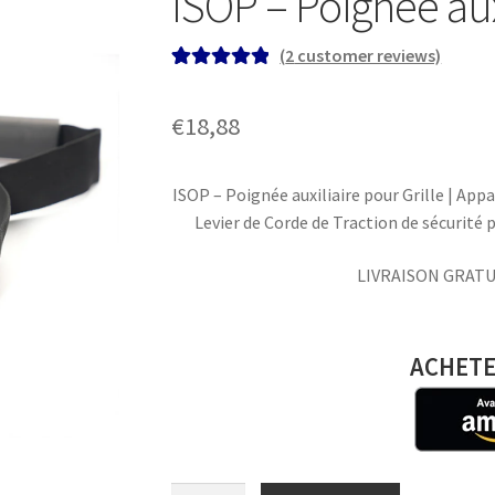
ISOP – Poignée auxi
(
2
customer reviews)
Rated
2
5.00
out of 5
€
18,88
based on
customer
ratings
ISOP – Poignée auxiliaire pour Grille | Appar
Levier de Corde de Traction de sécurité
LIVRAISON GRATU
ACHETE