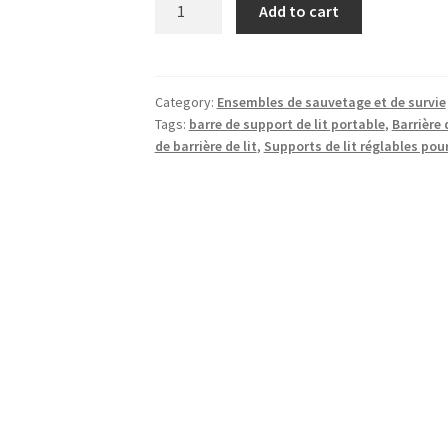
ISOP
Add to cart
-
Poignée
auxiliaire
pour
Category:
Ensembles de sauvetage et de survie
Tags:
barre de support de lit portable
,
Barrière 
Grille
de barrière de lit
,
Supports de lit réglables po
quantity