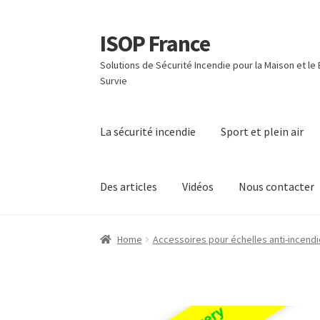
ISOP France
Skip
Skip
to
to
Solutions de Sécurité Incendie pour la Maison et le
navigation
content
Survie
La sécurité incendie
Sport et plein air
Des articles
Vidéos
Nous contacter
Home
Accessoires pour échelles anti-incendi