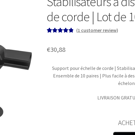
Stabilisateurs à d
de corde | Lot de 1
(
1
customer review)
Rated
1
5.00
out of 5
€
30,88
based on
customer
rating
Support pour échelle de corde | Stabilisa
Ensemble de 10 paires | Plus facile à de
échelon
LIVRAISON GRATU
ACHE