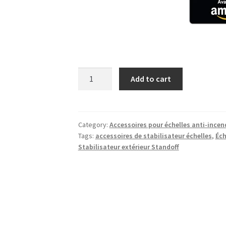
Stabilisateurs
Add to cart
à
distance
pour
échelle
Category:
Accessoires pour échelles anti-incen
Tags:
accessoires de stabilisateur échelles
,
Éch
de
Stabilisateur extérieur Standoff
corde
|
Lot
de
10
Paires
quantity