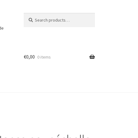
Search
Search
for:
 de
€
0,00
0 items