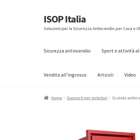
ISOP Italia
Vai
Vai
alla
al
Soluzioni per la Sicurezza Antincendio per Casa e Uf
navigazione
contenuto
Sicurezza antincendio
Sport e attività a
Vendita all’ingrosso
Articoli
Video
Home
Supporti per estintori
Scatola antince