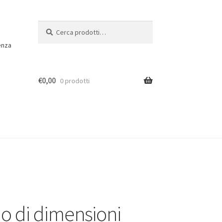
Cerca:
Cerca
enza
€
0,00
0 prodotti
o di dimensioni