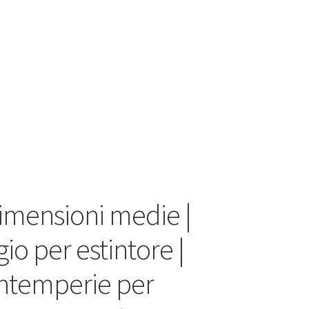
dimensioni medie |
io per estintore |
intemperie per