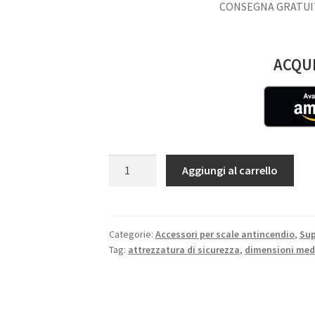
CONSEGNA GRATUIT
ACQU
Scatola
Aggiungi al carrello
antincendio
di
dimensioni
medie
Categorie:
Accessori per scale antincendio
,
Sup
Tag:
attrezzatura di sicurezza
,
dimensioni med
|
45
*
17