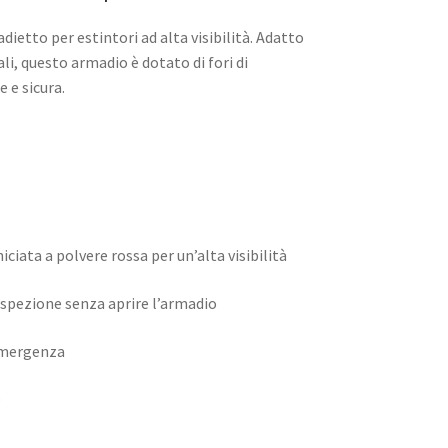
ietto per estintori ad alta visibilità. Adatto
li, questo armadio è dotato di fori di
 e sicura.
iciata a polvere rossa per un’alta visibilità
’ispezione senza aprire l’armadio
 emergenza
o