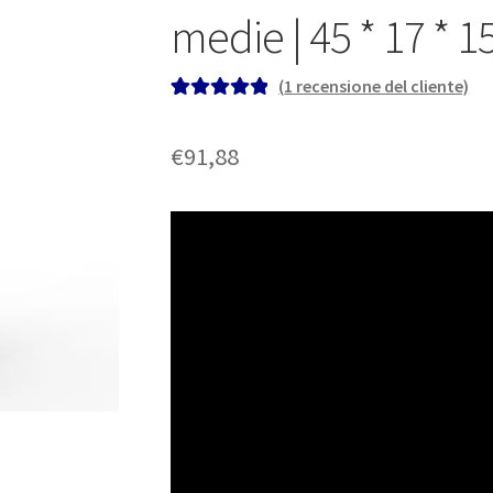
medie | 45 * 17 * 
(
1
recensione del cliente)
Valutato
1
5.00
su 5 su base
€
91,88
di
recensioni