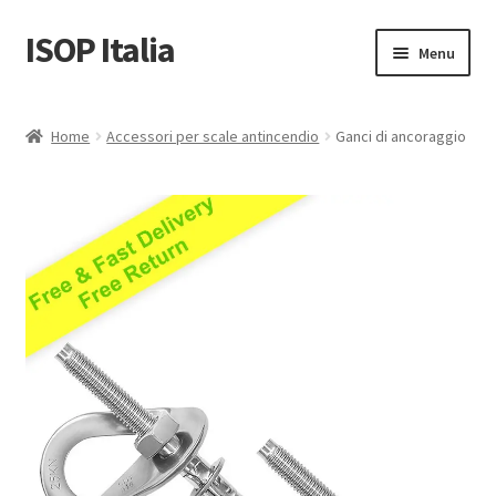
ISOP Italia
Vai
Vai
Menu
alla
al
navigazione
contenuto
Sicurezza antincendio
Home
Accessori per scale antincendio
Ganci di ancoraggio
Sport e attività all’aperto
Set di salvataggio e sopravvivenza
Vendita all’ingrosso
Articoli
Video
Contattaci