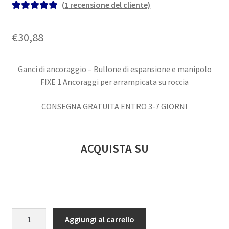
(
1
recensione del cliente)
Valutato
1
5.00
su 5 su base
€
30,88
di
recensioni
Ganci di ancoraggio – Bullone di espansione e manipolo
FIXE 1 Ancoraggi per arrampicata su roccia
CONSEGNA GRATUITA ENTRO 3-7 GIORNI
ACQUISTA SU
Ganci
Aggiungi al carrello
di