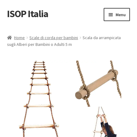
ISOP Italia
Vai
Vai
Menu
alla
al
navigazione
contenuto
Sicurezza antincendio
Home
Scale di corda per bambini
Scala da arrampicata
sugli Alberi per Bambini o Adulti 5 m
Sport e attività all’aperto
Set di salvataggio e sopravvivenza
Vendita all’ingrosso
Articoli
Video
Contattaci