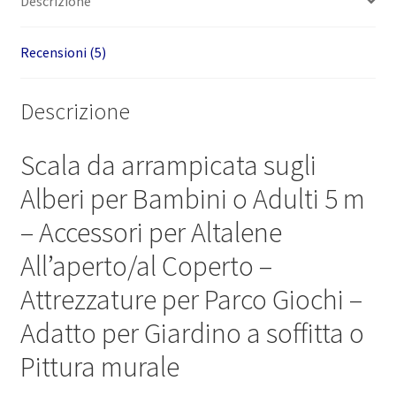
Descrizione
5
m
quantità
Recensioni (5)
Descrizione
Scala da arrampicata sugli
Alberi per Bambini o Adulti 5 m
– Accessori per Altalene
All’aperto/al Coperto –
Attrezzature per Parco Giochi –
Adatto per Giardino a soffitta o
Pittura murale