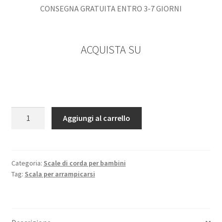
CONSEGNA GRATUITA ENTRO 3-7 GIORNI
ACQUISTA SU
Scala
Aggiungi al carrello
da
arrampicata
sugli
Alberi
Categoria:
Scale di corda per bambini
Tag:
Scala per arrampicarsi
per
Bambini
o
Adulti