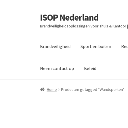
ISOP Nederland
Ga
Ga
door
naar
Brandveiligheidsoplossingen voor Thuis & Kantoor 
naar
de
navigatie
inhoud
Brandveiligheid
Sport en buiten
Red
Neem contact op
Beleid
Home
Producten getagged “Wandsporten”