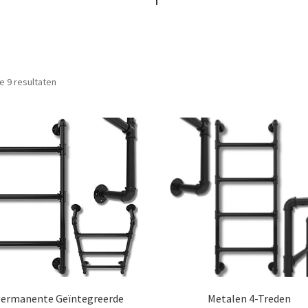
Gesorteerd
le 9 resultaten
op
prijs:
laag
naar
hoog
ermanente Geïntegreerde
Metalen 4-Treden