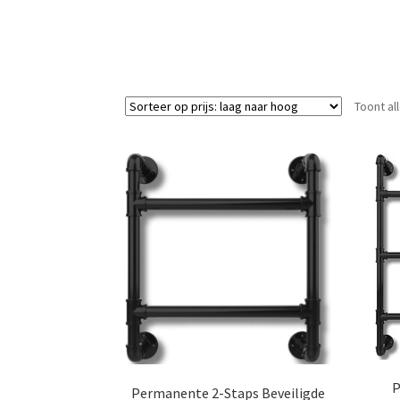
Toont al
P
Permanente 2-Staps Beveiligde