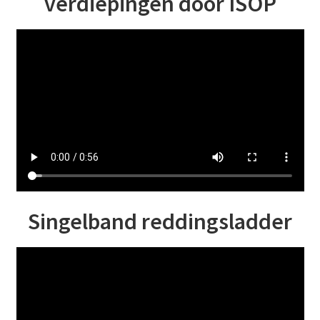
verdiepingen door ISOP
Singelband reddingsladder