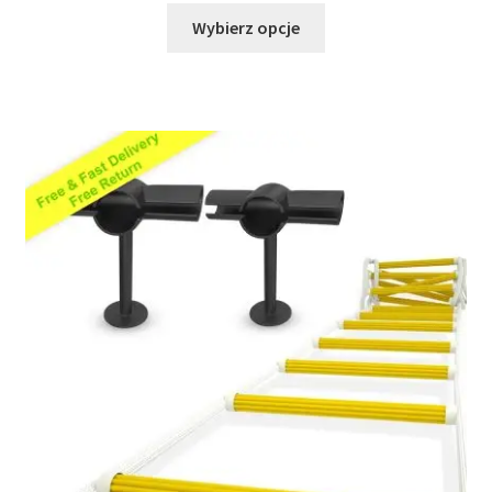
Ten
od
Wybierz opcje
produkt
€88.88
ma
do
wiele
€246.88
wariantów.
Opcje
można
wybrać
na
stronie
produktu