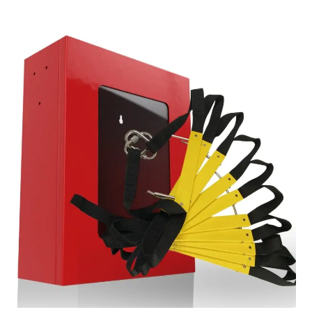
wiele
€165.88
wariantów.
Opcje
można
wybrać
na
stronie
produktu