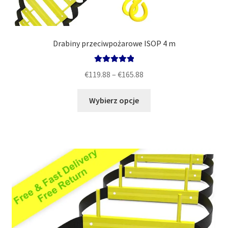
Drabiny przeciwpożarowe ISOP 4 m
Oceniono
Zakres
€
119.88
–
€
165.88
5.00
na 5
cen:
Ten
od
Wybierz opcje
produkt
€119.88
ma
do
wiele
€165.88
wariantów.
Opcje
można
wybrać
na
stronie
produktu