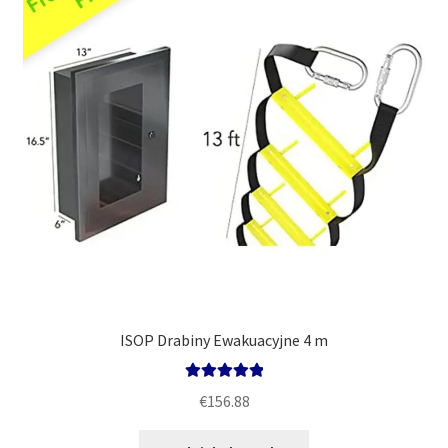
ISOP Drabiny Ewakuacyjne 4 m
Oceniono
€
156.88
5.00
na 5