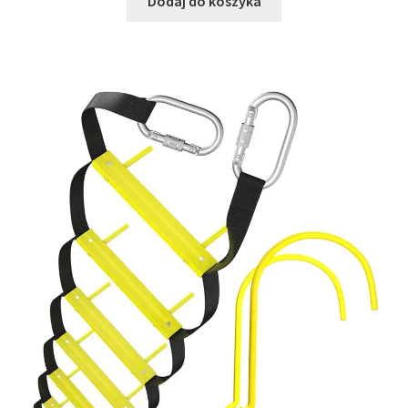
Dodaj do koszyka