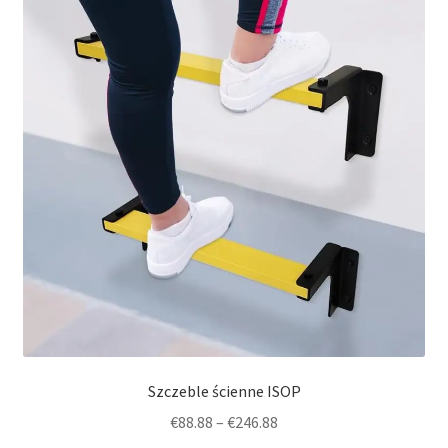
do
Polityka
wysokiej
Szczeble ścienne ISOP
Zakres
€
88.88
–
€
246.88
cen: