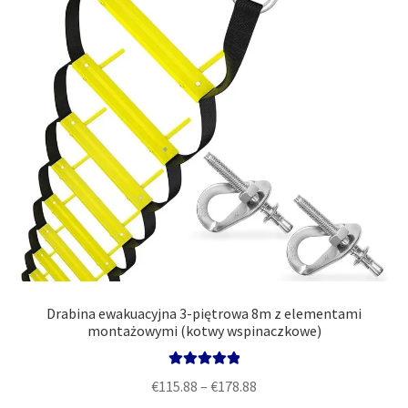
na
stronie
produktu
Drabina ewakuacyjna 3-piętrowa 8m z elementami
montażowymi (kotwy wspinaczkowe)
Oceniono
Zakres
€
115.88
–
€
178.88
5.00
na 5
cen: