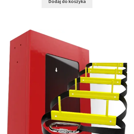
Dodaj do koszyka