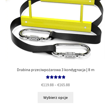
Drabina przeciwpożarowa 3 kondygnacja | 8 m
Oceniono
Zakres
€
119.88
–
€
165.88
5.00
na 5
cen:
Ten
od
Wybierz opcje
produkt
€119.88
ma
do