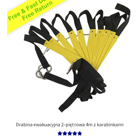
Drabina ewakuacyjna 2-piętrowa 4m z karabinkami