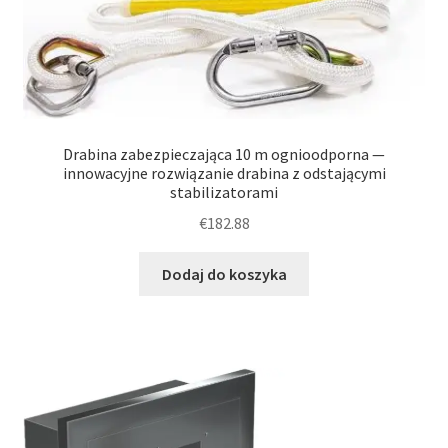
Drabina zabezpieczająca 10 m ognioodporna —
innowacyjne rozwiązanie drabina z odstającymi
stabilizatorami
€
182.88
Dodaj do koszyka