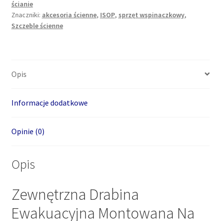
ścianie
m
Znaczniki:
akcesoria ścienne
,
ISOP
,
sprzęt wspinaczkowy
,
Szczeble ścienne
Opis
Informacje dodatkowe
Opinie (0)
Opis
Zewnętrzna Drabina
Ewakuacyjna Montowana Na