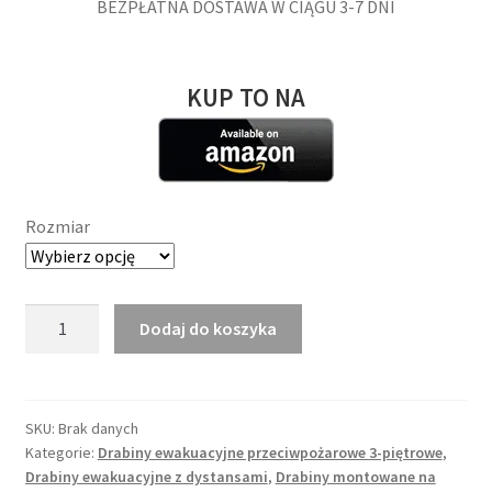
BEZPŁATNA DOSTAWA W CIĄGU 3-7 DNI
KUP TO NA
Rozmiar
ilość
Dodaj do koszyka
Zewnętrzna
Drabina
Ewakuacyjna
na
SKU:
Brak danych
Kategorie:
Drabiny ewakuacyjne przeciwpożarowe 3-piętrowe
,
Ścianie
Drabiny ewakuacyjne z dystansami
,
Drabiny montowane na
8