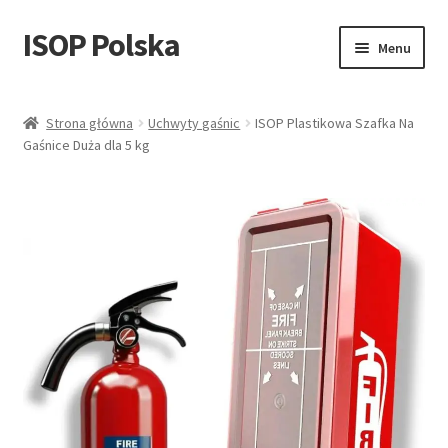
ISOP Polska
Przejdź
Przejdź
Menu
do
do
nawigacji
treści
Bezpieczeństwo przeciwpożarowe
Strona główna
Uchwyty gaśnic
ISOP Plastikowa Szafka Na
Gaśnice Duża dla 5 kg
Sport & Outdoor
Zestawy ratunkowe i survivalowe
Sprzedaż hurtowa
Blog
Filmy
Skontaktuj się z nami