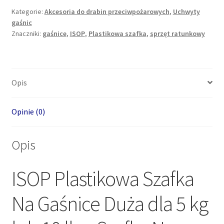
Na
Kategorie:
Akcesoria do drabin przeciwpożarowych
,
Uchwyty
gaśnic
Gaśnice
Znaczniki:
gaśnice
,
ISOP
,
Plastikowa szafka
,
sprzęt ratunkowy
Duża
dla
5
kg
Opis
Opinie (0)
Opis
ISOP Plastikowa Szafka
Na Gaśnice Duża dla 5 kg