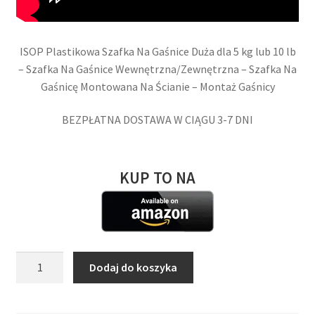
ISOP Plastikowa Szafka Na Gaśnice Duża dla 5 kg lub 10 lb
– Szafka Na Gaśnice Wewnętrzna/Zewnętrzna – Szafka Na
Gaśnicę Montowana Na Ścianie – Montaż Gaśnicy
BEZPŁATNA DOSTAWA W CIĄGU 3-7 DNI
KUP TO NA
ilość
Dodaj do koszyka
ISOP
Plastikowa
Szafka