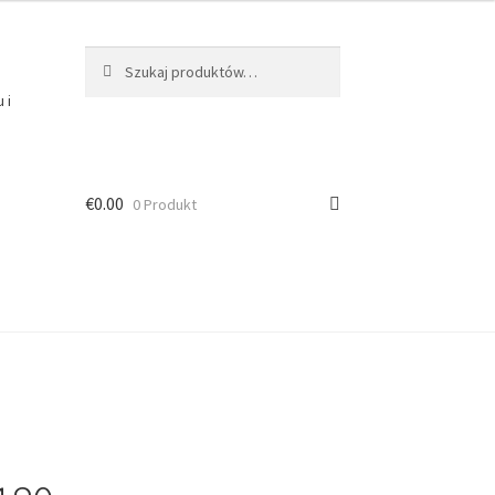
Szukaj:
Szukaj
 i
€
0.00
0 Produkt