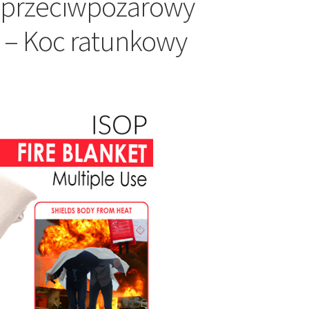
c przeciwpożarowy
 – Koc ratunkowy