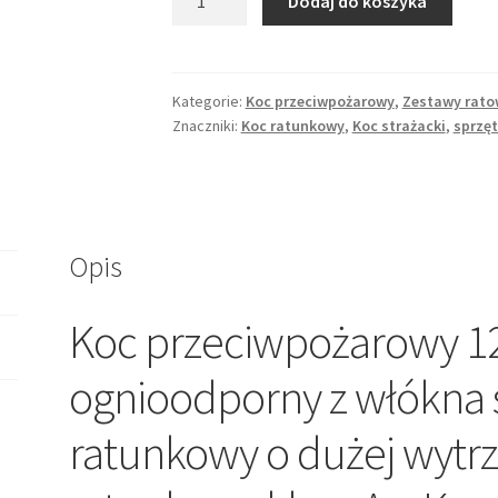
Dodaj do koszyka
Koc
strażacki
120*180
cm
Kategorie:
Koc przeciwpożarowy
,
Zestawy ratow
Znaczniki:
Koc ratunkowy
,
Koc strażacki
,
sprzęt
Opis
Koc przeciwpożarowy 12
ognioodporny z włókna 
ratunkowy o dużej wytr