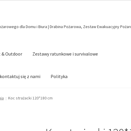
arowego dla Domu i Biura | Drabina Pożarowa, Zestaw Ewakuacyjny Pożaru
t & Outdoor
Zestawy ratunkowe i survivalowe
kontaktuj się z nami
Polityka
nia
Koc strażacki 120*180 cm