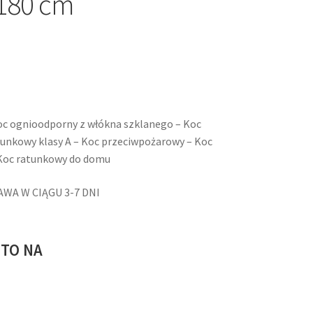
*180 cm
oc ognioodporny z włókna szklanego – Koc
tunkowy klasy A – Koc przeciwpożarowy – Koc
Koc ratunkowy do domu
WA W CIĄGU 3-7 DNI
 TO NA