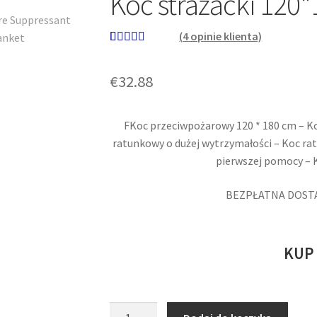
Koc strażacki 120
(
4
opinie klienta)
Oceniony
4
5.00
na 5 na
€
32.88
podstawie
ocen
klientów
FKoc przeciwpożarowy 120 * 180 cm – K
ratunkowy o dużej wytrzymałości – Koc ra
pierwszej pomocy – 
BEZPŁATNA DOSTA
KUP
ilość