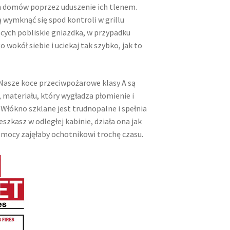
 domów poprzez uduszenie ich tlenem.
wymknąć się spod kontroli w grillu
cych pobliskie gniazdka, w przypadku
wokół siebie i uciekaj tak szybko, jak to
Nasze koce przeciwpożarowe klasy A są
ateriału, który wygładza płomienie i
Włókno szklane jest trudnopalne i spełnia
szkasz w odległej kabinie, działa ona jak
omocy zajęłaby ochotnikowi trochę czasu.