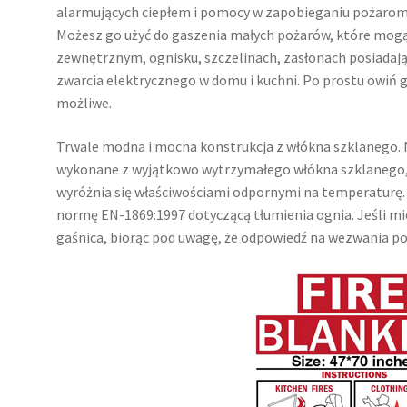
alarmujących ciepłem i pomocy w zapobieganiu pożarom
Możesz go użyć do gaszenia małych pożarów, które mogą 
zewnętrznym, ognisku, szczelinach, zasłonach posiadają
zwarcia elektrycznego w domu i kuchni. Po prostu owiń go 
możliwe.
Trwale modna i mocna konstrukcja z włókna szklanego. 
wykonane z wyjątkowo wytrzymałego włókna szklanego, m
wyróżnia się właściwościami odpornymi na temperaturę. 
normę EN-1869:1997 dotyczącą tłumienia ognia. Jeśli mie
gaśnica, biorąc pod uwagę, że odpowiedź na wezwania p