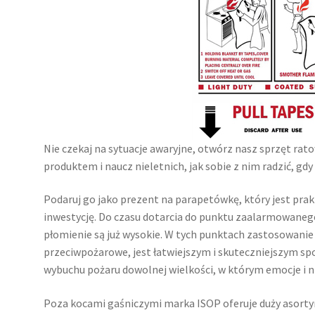
Nie czekaj na sytuacje awaryjne, otwórz nasz sprzęt rato
produktem i naucz nieletnich, jak sobie z nim radzić, gdy
Podaruj go jako prezent na parapetówkę, który jest pra
inwestycję. Do czasu dotarcia do punktu zaalarmowaneg
płomienie są już wysokie. W tych punktach zastosowanie
przeciwpożarowe, jest łatwiejszym i skuteczniejszym 
wybuchu pożaru dowolnej wielkości, w którym emocje i n
Poza kocami gaśniczymi marka ISOP oferuje duży asorty