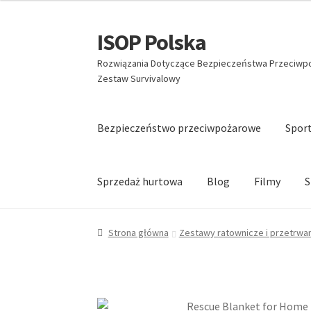
ISOP Polska
Przejdź
Przejdź
do
do
Rozwiązania Dotyczące Bezpieczeństwa Przeciwpoż
nawigacji
treści
Zestaw Survivalowy
Bezpieczeństwo przeciwpożarowe
Spor
Sprzedaż hurtowa
Blog
Filmy
S
Strona główna
Zestawy ratownicze i przetrwa