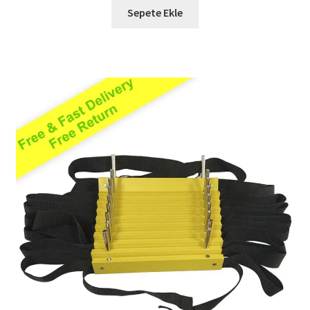
Sepete Ekle