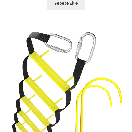
Sepete Ekle