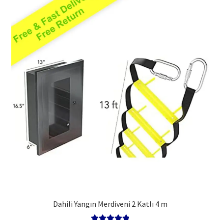
Dahili Yangın Merdiveni 2 Katlı 4 m