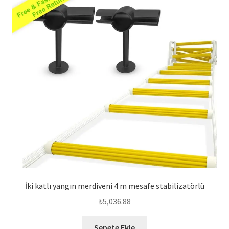
İki katlı yangın merdiveni 4 m mesafe stabilizatörlü
₺
5,036.88
Sepete Ekle