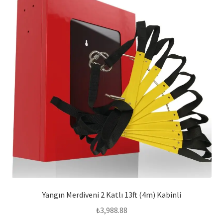
Politikası
Yangın Merdiveni 2 Katlı 13ft (4m) Kabinli
₺
3,988.88