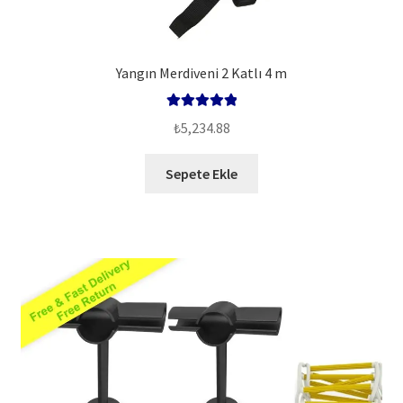
Yangın Merdiveni 2 Katlı 4 m
5 üzerinden
₺
5,234.88
5.00
oy aldı
Sepete Ekle