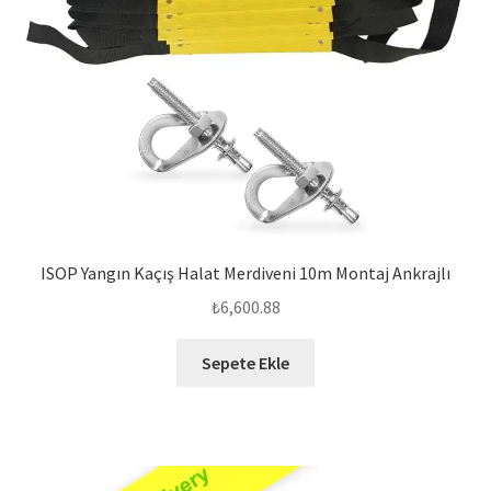
ISOP Yangın Kaçış Halat Merdiveni 10m Montaj Ankrajlı
₺
6,600.88
Sepete Ekle