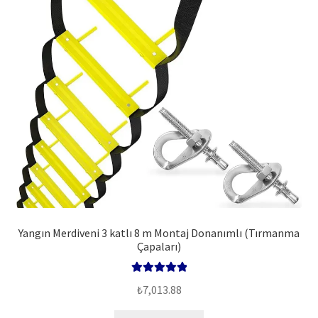
Yangın Merdiveni 3 katlı 8 m Montaj Donanımlı (Tırmanma
Çapaları)
5 üzerinden
₺
7,013.88
5.00
oy aldı