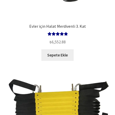
Evler için Halat Merdivenli 3. Kat
5 üzerinden
₺
6,552.88
5.00
oy aldı
Sepete Ekle