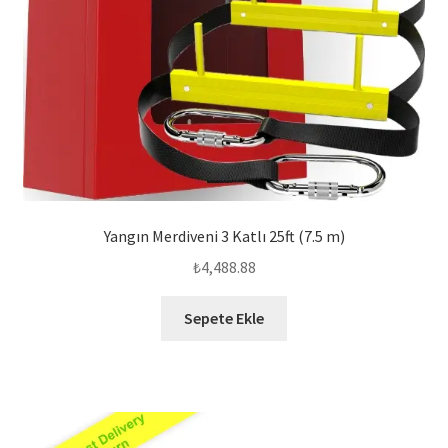
Yangın Merdiveni 3 Katlı 25ft (7.5 m)
₺
4,488.88
Sepete Ekle