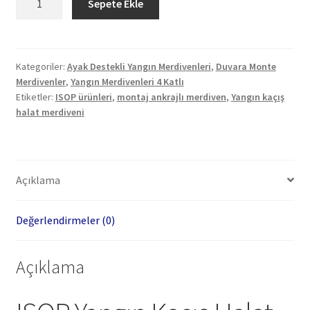
Sepete Ekle
Yangın
Kaçış
Halat
Merdiveni
Kategoriler:
Ayak Destekli Yangın Merdivenleri
,
Duvara Monte
Merdivenler
,
Yangın Merdivenleri 4 Katlı
10m
Etiketler:
ISOP ürünleri
,
montaj ankrajlı merdiven
,
Yangın kaçış
Montaj
halat merdiveni
Ankrajlı
adet
Açıklama
Değerlendirmeler (0)
Açıklama