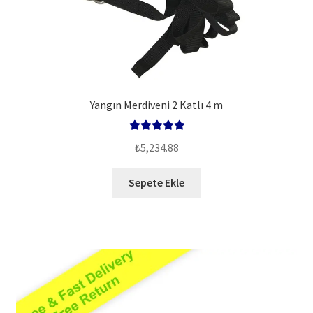
Yangın Merdiveni 2 Katlı 4 m
5 üzerinden
₺
5,234.88
5.00
oy aldı
Sepete Ekle