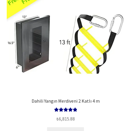
Dahili Yangın Merdiveni 2 Katlı 4 m
5 üzerinden
₺
6,815.88
5.00
oy aldı