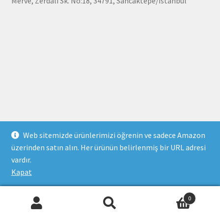
Merve, Zerdali Sk. No:18, 34791, Sancaktepe/İstanbul
Web sitemizde ürünlerimizi öğrenin ve sadece Amazon
üzerinden satın alın. Her ürünün belirlenmiş bir URL adresi
vardır.
Kapat
0
Ara:
Ara