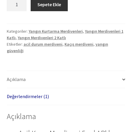
Acil
Sepete Ekle
Kaçış
Merdiveni
5
m
Kategoriler:
Yangın Kurtarma Merdivenleri
,
Yangın Merdivenleri 1
Katlı
,
Yangın Merdivenleri 2 Katlı
adet
Etiketler:
acil durum merdiveni
,
Kaçış merdiveni
,
yangın
güvenliği
Açıklama
Değerlendirmeler (1)
Açıklama