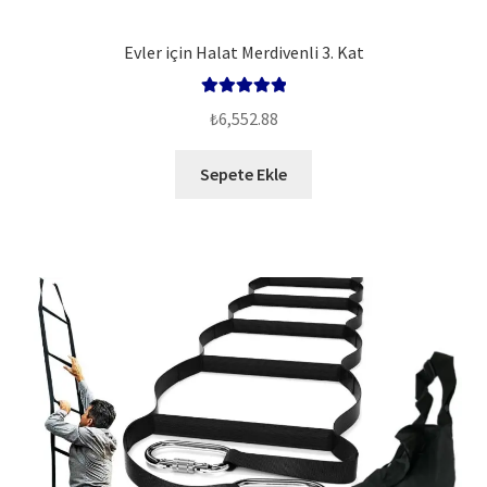
Evler için Halat Merdivenli 3. Kat
5 üzerinden
₺
6,552.88
5.00
oy aldı
Sepete Ekle