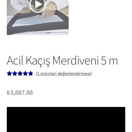
Acil Kaçış Merdiveni 5 m
(
1
müşteri değerlendirmesi)
1
müşteri
puanına
₺
3,887.88
dayanarak 5
üzerinden
5.00
puan
aldı